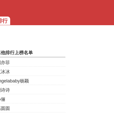
排行
其他排行上榜名单
刘亦菲
范冰冰
ngelababy杨颖
刘诗诗
孙俪
高圆圆