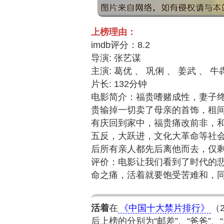
上榜理由：
imdb评分：8.2
导演: 张艺谋
主演: 葛优 、 巩俐 、 姜武 、 牛
片长: 132分钟
电影简介：福贵嗜赌成性，妻子
贵输掉一切卖了母亲的首饰，租
有庆回到家中，福贵痛改前非，
五反，大跃进，文化大革命等社
后所有亲人都先后离他而去，仅
评价：电影让我们看到了时代的
命之痛，活着就要饱受苦难和，
活着
在
《中国十大禁片排行》
（
后上榜的分别为“邮差”、“爸爸”、