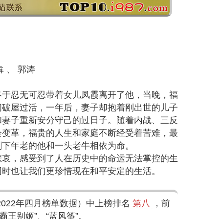
犇 、 郭涛
终于忍无可忍带着女儿凤霞离开了他，当晚，福
间破屋过活，一年后，妻子却抱着刚出世的儿子
和妻子重新安分守己的过日子。随着内战、三反
会变革，福贵的人生和家庭不断经受着苦难，最
剩下年老的他和一头老牛相依为命。
悲哀，感受到了人在历史中的命运无法掌控的生
同时也让我们更珍惜现在和平安定的生活。
2022年四月榜单数据）中上榜排名
第八
，前
“霸王别姬”、“蓝风筝”。