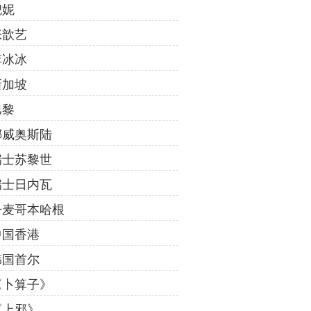
倪妮
张歆艺
李冰冰
新加坡
巴黎
挪威奥斯陆
瑞士苏黎世
瑞士日内瓦
丹麦哥本哈根
中国香港
韩国首尔
《卜算子》
《上邪》