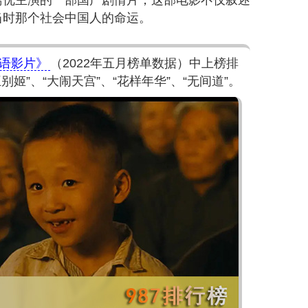
葛优主演的一部国产剧情片，这部电影不仅叙述
当时那个社会中国人的命运。
华语影片》
（2022年五月榜单数据）中上榜排
姬”、“大闹天宫”、“花样年华”、“无间道”。