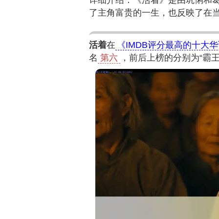
详细介绍：《活着》是由巩俐和
了主角富贵的一生，也反映了在
活着
在
《IMDB评分最高的十大
名
第六
，前后上榜的分别为“霸王别