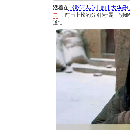
活着
在
《影评人心中的十大华语
二
，前后上榜的分别为“霸王别姬”
道”。