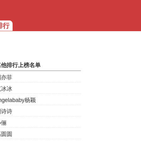
排行
其他排行上榜名单
刘亦菲
范冰冰
ngelababy杨颖
刘诗诗
孙俪
高圆圆