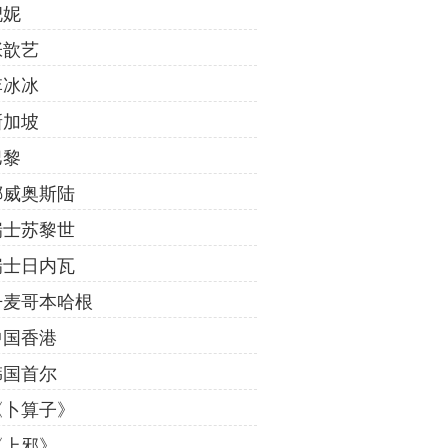
倪妮
张歆艺
李冰冰
新加坡
巴黎
挪威奥斯陆
瑞士苏黎世
瑞士日内瓦
丹麦哥本哈根
中国香港
韩国首尔
《卜算子》
《上邪》