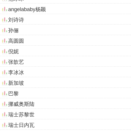
angelababy杨颖
刘诗诗
孙俪
高圆圆
倪妮
张歆艺
李冰冰
新加坡
巴黎
挪威奥斯陆
瑞士苏黎世
瑞士日内瓦