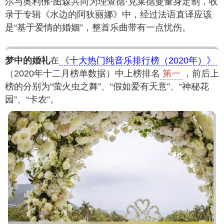
尔与奥利佛·图森共同为理查德·克莱德曼量身定制，收
录于专辑《水边的阿狄丽娜》中，经过法语直译应该
是“基于爱情的婚姻”，整首乐曲带有一点忧伤。
梦中的婚礼
在
《十大热门纯音乐排行榜（2020年）》
（2020年十二月榜单数据）中上榜排名
第一
，前后上
榜的分别为“萤火虫之舞”、“假如爱有天意”、“神秘花
园”、“卡农”。