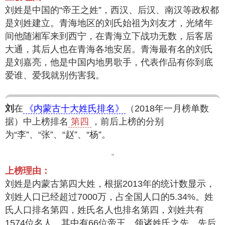
刘姓是中国的“帝王之姓”，西汉、后汉、南汉等政权都
是刘姓建立。青海地区的刘氏始祖为刘友才，光绪年
间他随湘军来到西宁，在青海立下战功无数，后客居
大通，其后人也在青海各地安居。青海最有名的刘氏
是刘嘉亮，他是中国内地男歌手，代表作品有你到底
爱谁、爱我就别伤害我。
刘
在
《内蒙古十大姓氏排名》
（2018年一月榜单数
据）中上榜排名
第四
，前后上榜的分别
为“李”、“张”、“赵”、“杨”。
上榜理由：
刘姓是内蒙古第四大姓，根据2013年的统计数显示，
刘姓人口已经超过7000万，占全国人口的5.34%。姓
氏人口排名第四，姓氏名人也排名第四，刘姓共有
1574位名人。其中有66位帝王，领诸姓氏之先。先后