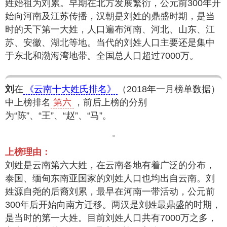
姓始祖为刘累。早期在北方发展繁衍，公元前300年开
始向河南及江苏传播，汉朝是刘姓的鼎盛时期，是当
时的天下第一大姓，人口遍布河南、河北、山东、江
苏、安徽、湖北等地。当代的刘姓人口主要还是集中
于东北和渤海湾地带。全国总人口超过7000万。
刘
在
《云南十大姓氏排名》
（2018年一月榜单数据）
中上榜排名
第六
，前后上榜的分别
为“陈”、“王”、“赵”、“马”。
上榜理由：
刘姓是云南第六大姓，在云南各地有着广泛的分布，
泰国、缅甸东南亚国家的刘姓人口也均出自云南。刘
姓源自尧的后裔刘累，最早在河南一带活动，公元前
300年后开始向南方迁移。两汉是刘姓最鼎盛的时期，
是当时的第一大姓。目前刘姓人口共有7000万之多，