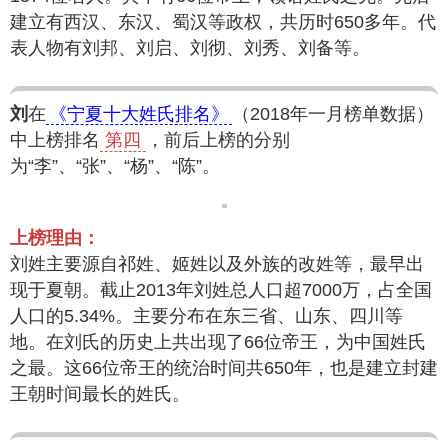
建立有西汉、东汉、蜀汉等政权，共历时650多年。代
表人物有刘邦、刘启、刘彻、刘秀、刘备等。
刘
在
《宁夏十大姓氏排名》
（2018年一月榜单数据）
中上榜排名
第四
，前后上榜的分别
为“李”、“张”、“杨”、“陈”。
上榜理由：
刘姓主要源自祁姓、姬姓以及外族的改姓等，最早出
现于夏朝。截止2013年刘姓总人口超7000万，占全国
人口的5.34%。主要分布在东三省、山东、四川等
地。在刘氏的历史上共出现了66位帝王，为中国姓氏
之最。这66位帝王的统治时间共650年，也是建立封建
王朝时间最长的姓氏。