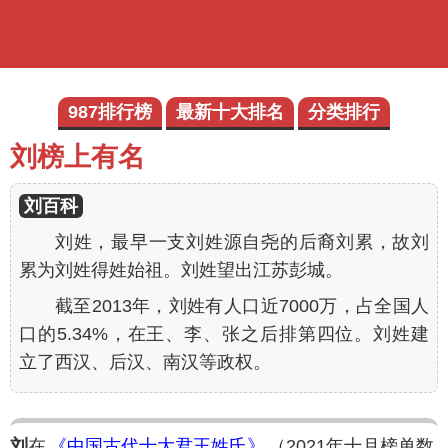
987排行榜
最新十大排名
分类排行
刘榜上有名
刘百科
刘姓，最早一支刘姓源自尧的后裔刘累，故刘
累为刘姓得姓始祖。刘姓望出江苏彭城。
截至2013年，刘姓有人口近7000万，占全国人
口的5.34%，在王、李、张之后排第四位。刘姓建
立了西汉、后汉、南汉等政权。
刘
在
《中国古代十大君王姓氏》
（2021年十月榜单数