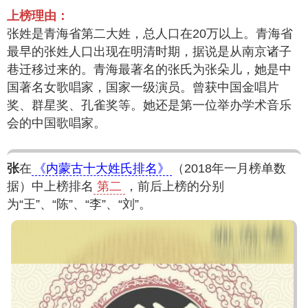
上榜理由：
张姓是青海省第二大姓，总人口在20万以上。青海省
最早的张姓人口出现在明清时期，据说是从南京诸子
巷迁移过来的。青海最著名的张氏为张朵儿，她是中
国著名女歌唱家，国家一级演员。曾获中国金唱片
奖、群星奖、孔雀奖等。她还是第一位举办学术音乐
会的中国歌唱家。
张
在
《内蒙古十大姓氏排名》
（2018年一月榜单数
据）中上榜排名
第二
，前后上榜的分别
为“王”、“陈”、“李”、“刘”。