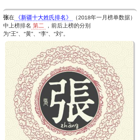
张
在
《新疆十大姓氏排名》
（2018年一月榜单数据）
中上榜排名
第二
，前后上榜的分别
为“王”、“黄”、“李”、“刘”。