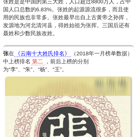
张姓是是中国的第三大姓，人口超过8800万人，占中
国人口总数的6.83%。张姓的起源源流很多，而且使
用的民族也非常多。张姓最早出自上古黄帝之孙挥，
发源地为河北清河县，得姓始祖为张挥。三国后还有
聂姓和少数民族改姓。
张
在
《云南十大姓氏排名》
（2018年一月榜单数据）
中上榜排名
第二
，前后上榜的分别
为“李”、“朱”、“杨”、“王”。