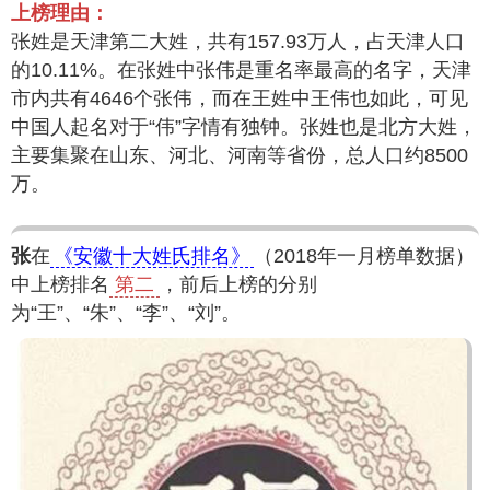
上榜理由：
张姓是天津第二大姓，共有157.93万人，占天津人口
的10.11%。在张姓中张伟是重名率最高的名字，天津
市内共有4646个张伟，而在王姓中王伟也如此，可见
中国人起名对于“伟”字情有独钟。张姓也是北方大姓，
主要集聚在山东、河北、河南等省份，总人口约8500
万。
张
在
《安徽十大姓氏排名》
（2018年一月榜单数据）
中上榜排名
第二
，前后上榜的分别
为“王”、“朱”、“李”、“刘”。