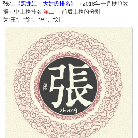
张
在
《黑龙江十大姓氏排名》
（2018年一月榜单数
据）中上榜排名
第二
，前后上榜的分别
为“王”、“徐”、“李”、“刘”。