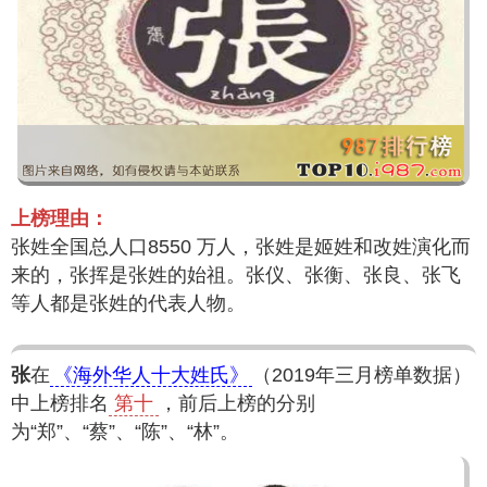
上榜理由：
张姓全国总人口8550 万人，张姓是姬姓和改姓演化而
来的，张挥是张姓的始祖。张仪、张衡、张良、张飞
等人都是张姓的代表人物。
张
在
《海外华人十大姓氏》
（2019年三月榜单数据）
中上榜排名
第十
，前后上榜的分别
为“郑”、“蔡”、“陈”、“林”。