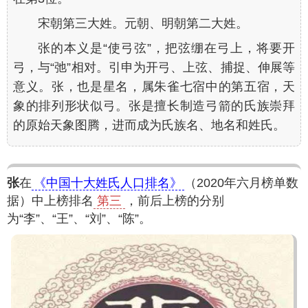
宋朝第三大姓。元朝、明朝第二大姓。
张的本义是“使弓弦”，把弦绷在弓上，将要开
弓，与“弛”相对。引申为开弓、上弦、捕捉、伸展等
意义。张，也是星名，属朱雀七宿中的第五宿，天
象的排列形状似弓。张是擅长制造弓箭的氏族崇拜
的原始天象图腾，进而成为氏族名、地名和姓氏。
张
在
《中国十大姓氏人口排名》
（2020年六月榜单数
据）中上榜排名
第三
，前后上榜的分别
为“李”、“王”、“刘”、“陈”。