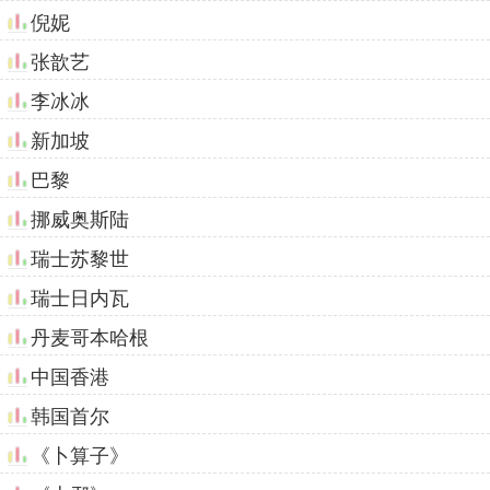
倪妮
张歆艺
李冰冰
新加坡
巴黎
挪威奥斯陆
瑞士苏黎世
瑞士日内瓦
丹麦哥本哈根
中国香港
韩国首尔
《卜算子》