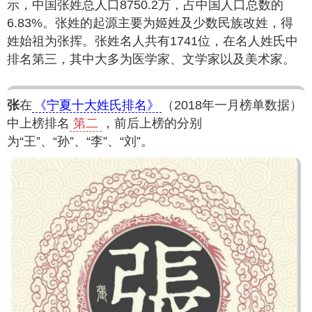
示，中国张姓总人口8750.2万，占中国人口总数的
6.83%。张姓的起源主要为姬姓及少数民族改姓，得
姓始祖为张挥。张姓名人共有1741位，在名人姓氏中
排名第三，其中大多为医学家、文学家以及美术家。
张
在
《宁夏十大姓氏排名》
（2018年一月榜单数据）
中上榜排名
第二
，前后上榜的分别
为“王”、“孙”、“李”、“刘”。