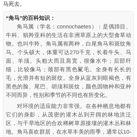
马死去。
“角马”的百科知识：
角马属（学名：
connochaetes
）：是偶蹄目、
牛科、狷羚亚科的生活在非洲草原上的大型食草动
物。也叫牛羚。角马属有两种，白尾角马和斑纹角
马。个头硕大，体重可达270千克，长着牛头、马
面、羊须。头粗大而且肩宽，很像水牛；后部纤
细，比较像马；颈部有黑色鬣毛。全身有长长的
毛，光滑并有短的斑纹。全身从蓝灰到暗褐色，有
黑色的脸、尾巴、胡须和斑纹，颜色因物种和亚种
不同而异，性别和季节的不同也有所变化。
对环境的适应能力非常强。在各种栖息地都有
它们的身影，从茂密的灌木丛到开阔的林地洪泛
区，与干旱地区的合欢稀树草原接壤的灌木丛和林
地。角马喜欢群居，在水草丰美的雨季，通常以10-