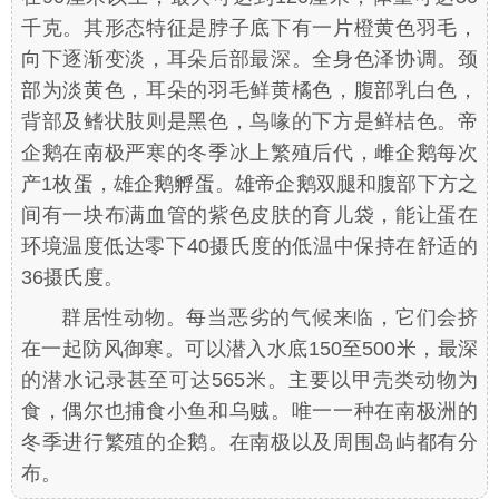
千克。其形态特征是脖子底下有一片橙黄色羽毛，
向下逐渐变淡，耳朵后部最深。全身色泽协调。颈
部为淡黄色，耳朵的羽毛鲜黄橘色，腹部乳白色，
背部及鳍状肢则是黑色，鸟喙的下方是鲜桔色。帝
企鹅在南极严寒的冬季冰上繁殖后代，雌企鹅每次
产1枚蛋，雄企鹅孵蛋。雄帝企鹅双腿和腹部下方之
间有一块布满血管的紫色皮肤的育儿袋，能让蛋在
环境温度低达零下40摄氏度的低温中保持在舒适的
36摄氏度。
群居性动物。每当恶劣的气候来临，它们会挤
在一起防风御寒。可以潜入水底150至500米，最深
的潜水记录甚至可达565米。主要以甲壳类动物为
食，偶尔也捕食小鱼和乌贼。唯一一种在南极洲的
冬季进行繁殖的企鹅。在南极以及周围岛屿都有分
布。