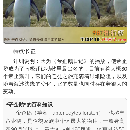
特点:长征
详细说明：因为《帝企鹅日记》的播放，使帝企
鹅成为了南极迁徙动物里最出名的，目前有着大概30
个帝企鹅群，它们的迁徙之旅充满着艰难险阻，以及
随着海冰边缘的变化，它的数量也同时存在着很大的
变动。
“帝企鹅”的百科知识：
帝企鹅（学名：
aptenodytes forsteri
）：也称皇
帝企鹅，是企鹅家族中个体最大的物种，一般身高
在90厘米以上，最大可达到120厘米，体重可达50