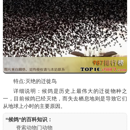
特点:灭绝的迁徙鸟
详细说明：候鸽是历史上最伟大的迁徙物种之
一，目前候鸽已经灭绝，而失去栖息地则是导致它们
从地球上小时的主要原因。
“候鸽”的百科知识：
脊索动物门动物