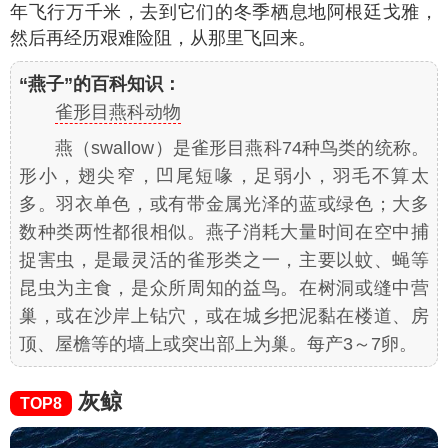
年飞行万千米，去到它们的冬季栖息地阿根廷戈雅，
然后再经历艰难险阻，从那里飞回来。
“燕子”的百科知识：
雀形目燕科动物
燕（swallow）是雀形目燕科74种鸟类的统称。
形小，翅尖窄，凹尾短喙，足弱小，羽毛不算太
多。羽衣单色，或有带金属光泽的蓝或绿色；大多
数种类两性都很相似。燕子消耗大量时间在空中捕
捉害虫，是最灵活的雀形类之一，主要以蚊、蝇等
昆虫为主食，是众所周知的益鸟。在树洞或缝中营
巢，或在沙岸上钻穴，或在城乡把泥黏在楼道、房
顶、屋檐等的墙上或突出部上为巢。每产3～7卵。
灰鲸
TOP8