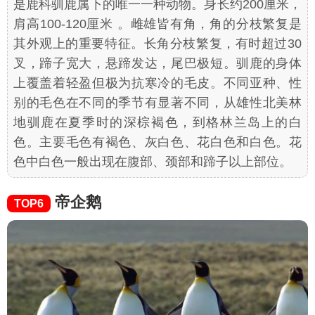
是鹿科驯鹿属下的唯一一种动物。身长约200厘米，
肩高100-120厘米 。雌雄皆有角，角的分枝繁复是
其外观上的重要特征。长角分枝繁复，有时超过30
叉，蹄子宽大，悬蹄发达，尾巴极短。驯鹿的身体
上覆盖着轻盈但极为抗寒冷的毛皮。不同亚种、性
别的毛色在不同的季节有显著不同，从雄性北美林
地驯鹿在夏季时的深棕褐色，到格林兰岛上的白
色。主要毛色有褐色、灰白色、花白色和白色。花
色中白色一般出现在腹部、颈部和蹄子以上部位。
帝企鹅
TOP6