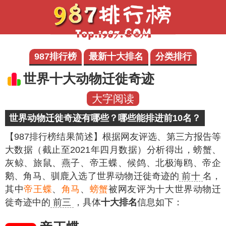
987排行榜
最新十大排名
分类排行
世界十大动物迁徙奇迹
大字阅读
世界动物迁徙奇迹有哪些？哪些能排进前10名？
【987排行榜结果简述】
根据网友评选、第三方报告等
大数据（截止至2021年四月数据）分析得出，螃蟹、
灰鲸、旅鼠、燕子、帝王蝶、候鸽、北极海鸥、帝企
鹅、角马、驯鹿入选了世界动物迁徙奇迹的
前十
名，
其中
帝王蝶
、
角马
、
螃蟹
被网友评为十大世界动物迁
徙奇迹中的
前三
，具体
十大排名
信息如下：