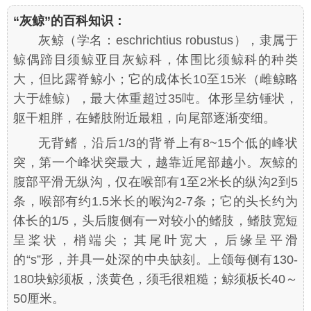
“灰鲸”的百科知识：
灰鲸（学名：eschrichtius robustus），隶属于
鲸偶蹄目须鲸亚目灰鲸科，体围比须鲸科的种类
大，但比露脊鲸小；它的成体长10至15米（雌鲸略
大于雄鲸），最大体重超过35吨。体形呈纺锤状，
躯干粗胖，在鳍肢附近最粗，向尾部逐渐变细。
无背鳍，沿后1/3的背脊上有8~15个低的峰状
突，第一个峰状突最大，越靠近尾部越小。灰鲸的
腹部平滑无纵沟，仅在喉部有1至2米长的纵沟2到5
条，喉部有约1.5米长的喉沟2-7条；它的头长约为
体长的1/5，头后腹侧有一对较小的鳍肢，鳍肢宽短
呈桨状，梢端尖；其尾叶宽大，后缘呈平滑
的“s”形，并具一处深的中央缺刻。上颌每侧有130-
180块鲸须板，淡黄色，须毛很粗糙；鲸须板长40～
50厘米。