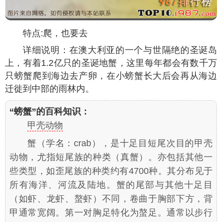
特点:爬，也要去
详细说明：在澳大利亚的一个与世隔绝的圣诞岛
上，有着1.2亿只的圣诞地蟹，这里每年都会有数千万
只螃蟹爬到海边去产卵，在小螃蟹长大后会再从海边
迁徙到中部的雨林内。
“螃蟹”的百科知识：
甲壳动物
蟹（学名：crab），是十足目短尾次目的甲壳
动物，尤指短尾族的种类（真蟹）。亦包括其他一
些类型，如歪尾族的种类约有4700种。其分布见于
所有海洋、河流及陆地。蟹的尾部与其他十足目
（如虾、龙虾、螯虾）不同，卷曲于胸部下方，背
甲通常宽阔。第一对胸足特化为螯足。通常以步行