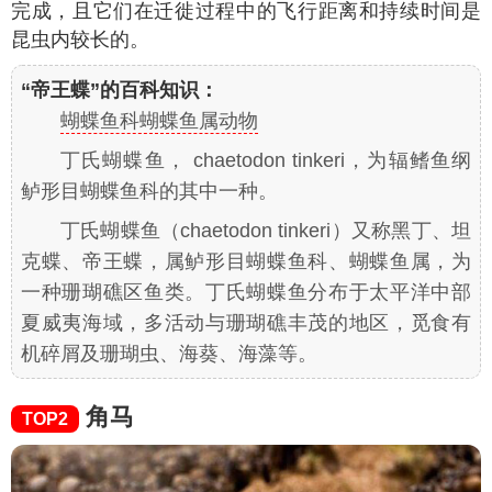
完成，且它们在迁徙过程中的飞行距离和持续时间是
昆虫内较长的。
“帝王蝶”的百科知识：
蝴蝶鱼科蝴蝶鱼属动物
丁氏蝴蝶鱼， chaetodon tinkeri，为辐鳍鱼纲
鲈形目蝴蝶鱼科的其中一种。
丁氏蝴蝶鱼（chaetodon tinkeri）又称黑丁、坦
克蝶、帝王蝶，属鲈形目蝴蝶鱼科、蝴蝶鱼属，为
一种珊瑚礁区鱼类。丁氏蝴蝶鱼分布于太平洋中部
夏威夷海域，多活动与珊瑚礁丰茂的地区，觅食有
机碎屑及珊瑚虫、海葵、海藻等。
角马
TOP2