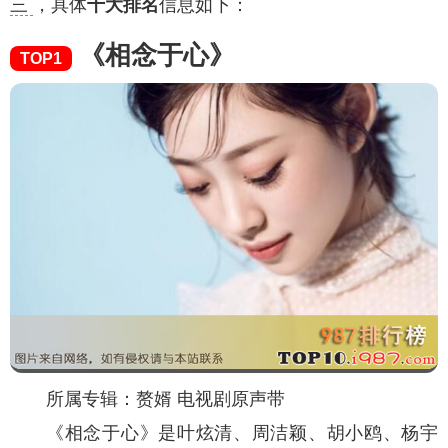
三
，具体
十大排名
信息如下：
《相念于心》
TOP1
所属专辑：赘婿 电视剧原声带
《相念于心》是叶炫清、周洁颖、胡小鸥、杨宇