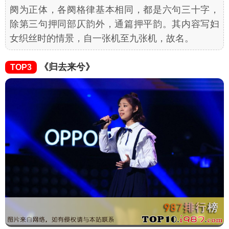
阕为正体，各阕格律基本相同，都是六句三十字，
除第三句押同部仄韵外，通篇押平韵。其内容写妇
女织丝时的情景，自一张机至九张机，故名。
《归去来兮》
TOP3