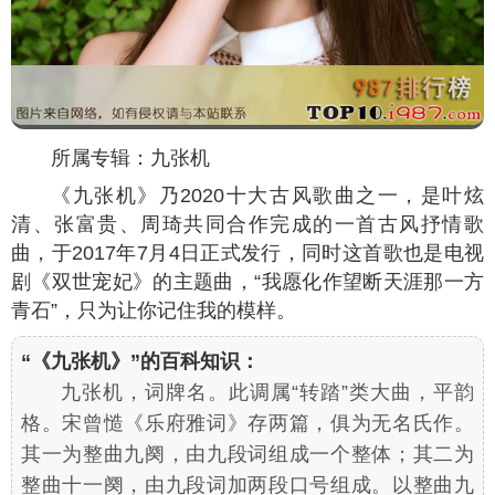
所属专辑：九张机
《九张机》乃2020十大古风歌曲之一，是叶炫
清、张富贵、周琦共同合作完成的一首古风抒情歌
曲，于2017年7月4日正式发行，同时这首歌也是电视
剧《双世宠妃》的主题曲，“我愿化作望断天涯那一方
青石”，只为让你记住我的模样。
“《九张机》”的百科知识：
九张机，词牌名。此调属“转踏”类大曲，平韵
格。宋曾慥《乐府雅词》存两篇，俱为无名氏作。
其一为整曲九阕，由九段词组成一个整体；其二为
整曲十一阕，由九段词加两段口号组成。以整曲九