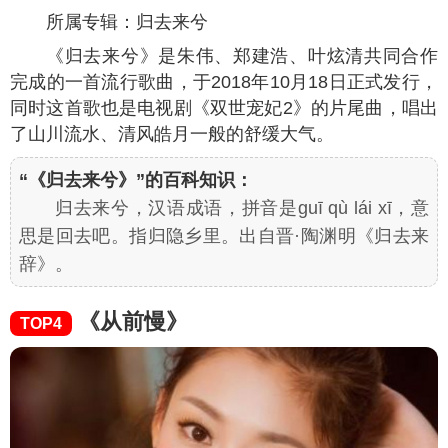
所属专辑：归去来兮
《归去来兮》是朱伟、郑建浩、叶炫清共同合作
完成的一首流行歌曲，于2018年10月18日正式发行，
同时这首歌也是电视剧《双世宠妃2》的片尾曲，唱出
了山川流水、清风皓月一般的舒缓大气。
“《归去来兮》”的百科知识：
归去来兮，汉语成语，拼音是guī qù lái xī，意
思是回去吧。指归隐乡里。出自晋·陶渊明《归去来
辞》。
《从前慢》
TOP4