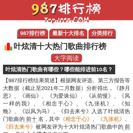
987排行榜
最新十大排名
分类排行
叶炫清十大热门歌曲排行榜
大字阅读
叶炫清热门歌曲有哪些？哪些能排进前10名？
【987排行榜结果简述】
根据网友评选、第三方报告等
大数据（截止至2021年二月数据）分析得出，《静月
思》、《画仙》、《为爱诛仙》、《从前慢》、《风
一样的我》、《相念于心》、《九张机》、《知
晚》、《以风为马》、《归去来兮》入选了叶炫清热
门歌曲的
前十
名，其中
《相念于心》
、
《九张机》
、
《归去来兮》
被网友评为十大叶炫清热门歌曲中的
前