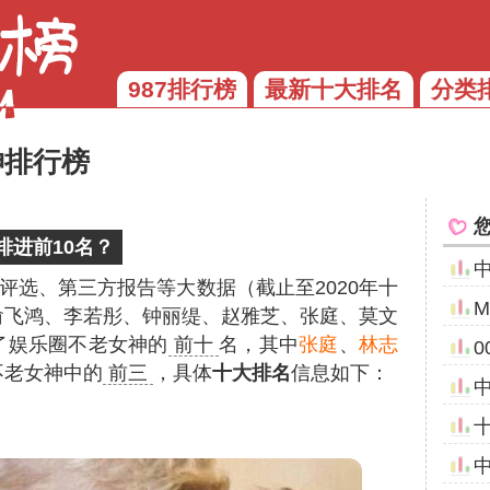
987排行榜
最新十大排名
分类
神排行榜
排进前10名？
评选、第三方报告等大数据（截止至2020年十
俞飞鸿、李若彤、钟丽缇、赵雅芝、张庭、莫文
了娱乐圈不老女神的
前十
名，其中
张庭
、
林志
不老女神中的
前三
，具体
十大排名
信息如下：