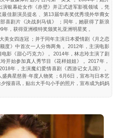
，出演银幕处女作《赤壁》并正式进军影视领域 ，凭
奖最佳新演员提名 、第13届华表奖优秀境外华裔女
人首部喜剧片《决战刹马镇》 ；同年，她获得了新浪
009年，获得亚洲模特奖颁奖礼亚洲明星奖 。
球百大美女四连冠 ；并于同年主演日本爱情剧《月之恋
福额度》中首次一人分饰两角 。2012年，主演电影
爱情电影《甜心巧克力》 。2014年，林志玲主演了剧
志玲开始参加真人秀节目《花样姐姐》 。2017年，
2018年，主演魔幻爱情喜剧《西游记女儿国》 。
名人盛典星慈善·年度人物奖 ；6月6日，宣布与日本艺
林志玲除夕报喜讯，贴出大手勾小手的照片，宣布成为妈妈