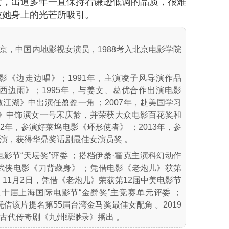
女，出道多年一直保持着谦逊低调的品质，很难
被她身上的光芒所吸引。
于北京，中国内地影视女演员，1988考入北京电影学院
电影《边走边唱》；1991年，主演凌子风导演作品
出西边雨》；1995年，与姜文、葛优合作出演电影
傲江湖》中出演任盈盈一角 ；2007年，赴美国学习
大业》中饰演女一号宋庆龄，并荣获大众电影百花奖和
2年，参演好莱坞电影《环形使者》 ；2013年，参
演，获得华鼎奖话剧最佳女演员奖 。
电影节“天坛奖”评委 ；搭档伊桑·霍克主演科幻动作
峰武侠电影《刀背藏身》 ；凭借电影《老炮儿》获第
；11月2日，凭借《老炮儿》荣获第12届中美电影节
二十届上海国际电影节“金爵奖”主竞赛单元评委 ；
凭借该片提名第55届台湾金马奖最佳女配角 。2019
古代传奇剧《九州缥缈录》播出 。