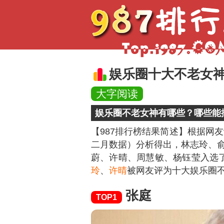
娱乐圈十大不老女
大字阅读
娱乐圈不老女神有哪些？哪些能
【987排行榜结果简述】
根据网友
二月数据）分析得出，林志玲、
蔚、许晴、周慧敏、杨钰莹入选
玲
、
许晴
被网友评为十大娱乐圈
张庭
TOP1