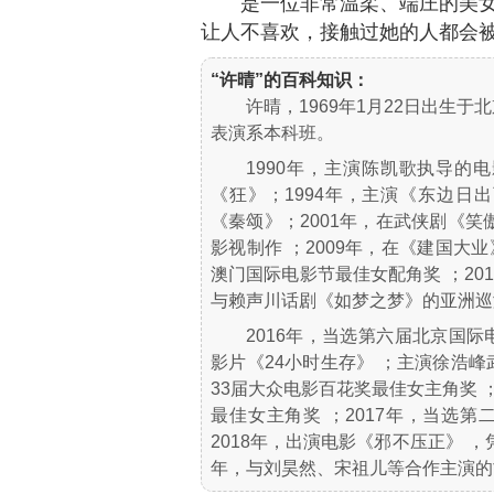
是一位非常温柔、端庄的美
让人不喜欢，接触过她的人都会
“许晴”的百科知识：
许晴，1969年1月22日出生
表演系本科班。
1990年，主演陈凯歌执导的
《狂》；1994年，主演《东边日
《秦颂》；2001年，在武侠剧《笑
影视制作 ；2009年，在《建国
澳门国际电影节最佳女配角奖 ；201
与赖声川话剧《如梦之梦》的亚洲巡
2016年，当选第六届北京国际
影片《24小时生存》 ；主演徐浩
33届大众电影百花奖最佳女主角奖 
最佳女主角奖 ；2017年，当选第
2018年，出演电影《邪不压正》 ，
年，与刘昊然、宋祖儿等合作主演的