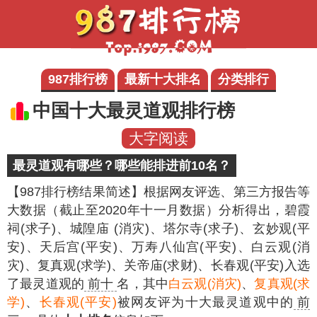
987排行榜
最新十大排名
分类排行
中国十大最灵道观排行榜
大字阅读
最灵道观有哪些？哪些能排进前10名？
【987排行榜结果简述】
根据网友评选、第三方报告等
大数据（截止至2020年十一月数据）分析得出，碧霞
祠(求子)、城隍庙 (消灾)、塔尔寺(求子)、玄妙观(平
安)、天后宫(平安)、万寿八仙宫(平安)、白云观(消
灾)、复真观(求学)、关帝庙(求财)、长春观(平安)入选
了最灵道观的
前十
名，其中
白云观(消灾)
、
复真观(求
学)
、
长春观(平安)
被网友评为十大最灵道观中的
前