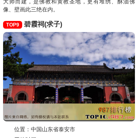
大师而建，是佛教和黄教圣地，更有堆绣、酥油佛
像、壁画此三绝在内。
碧霞祠(求子)
TOP9
位置：中国山东省泰安市