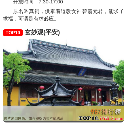
开放时间：7:30-17:00
原名昭真祠，供奉着道教女神碧霞元君，能求子
求福，可谓是有求必应。
玄妙观(平安)
TOP10