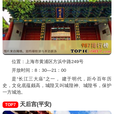
位置：上海市黄浦区方浜中路249号
开放时间：8：30—21：00
是“长江三大庙”之一， 建于明代，距今百年历
史，文化底蕴颇高，城隍又叫城隍神、城隍爷，保护
一方城池。
天后宫(平安)
TOP7