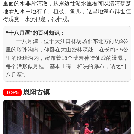
里面的水非常清澈，从岸边往湖水里看可以清清楚楚
地看见水中地石子、植被、鱼儿，这里地瀑布群也值
得观赏，水流很急，很壮观。
“十八月潭”的百科知识：
十八月潭，位于大江口林场场部东北方向约3公
里的珍珠沟内，仰卧在大山密林深处。在长约3.5公
里的珍珠沟内，密布着18个恍若神造仙成的瀑潭，
每个潭形似月桂，基本上有一相映的瀑布，谓之“十
八月潭”。
恩阳古镇
TOP5