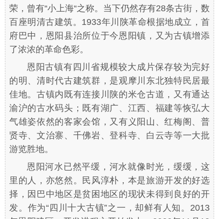
荣，曾有“小上海“之称。当下仍然存有28条古街，数
百座明清古建筑。1933年川陕革命根据地成立，首
府巴中，恩阳县治所位于今恩阳镇，又为古镇增添
了浓浓的革命色彩。
恩阳古镇有四川省规模较大成片保存较为完好
的明、清时代古建筑群，是观摩川东北独特民居最
佳地。古镇内既有连接川陕的米仓古道，又有通达
渝沪的古水码头；既有湖广、江西、福建等恢弘大
气雄姿依然的客家会馆，又有义阳山、红梅阁、普
贤寺、文治寨、千佛岩、登科寺、白云寺等一大批
游览胜地。
恩阳河水已然平缓，河水就像时光，缓缓，这
里的人，亦悠然。民风淳朴，本是旅游开发的好选
择，因巴中地区是贫困地区的现状未得到良好的开
发。作为“四川十大古镇”之一，却鲜有人知。2013