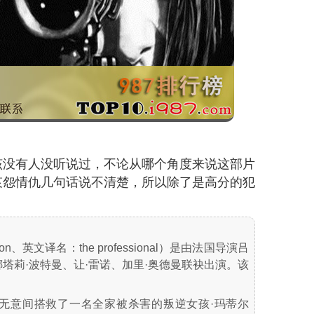
该没有人没听说过，不论从哪个角度来说这部片
哀怨情仇几句话说不清楚，所以除了是高分的犯
英文译名：the professional）是由法国导演吕
塔莉·波特曼、让·雷诺、加里·奥德曼联袂出演。该
昂无意间搭救了一名全家被杀害的叛逆女孩·玛蒂尔