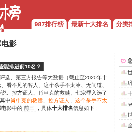
987排行榜
最新十大排名
分类
罪电影
些能排进前10名？
评选、第三方报告等大数据（截止至2020年十
枪、看不见的客人、这个杀手不太冷、无间道、
小说、控方证人、肖申克的救赎、七宗罪入选了
其中
肖申克的救赎
、
控方证人
、
这个杀手不太
罪电影中的
前三
，具体
十大排名
信息如下：