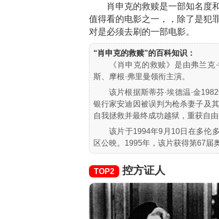
肖申克的救赎是一部知名度
值得看的电影之一，，除了是犯
对是必须去刷的一部电影。
“肖申克的救赎”的百科知识：
《肖申克的救赎》是由弗兰克
斯、摩根·弗里曼领衔主演。
该片根据斯蒂芬·埃德温·金19
银行家安迪因被误判为枪杀妻子及
自我拯救并最终成功越狱，重获自由
该片于1994年9月10日在多
区公映。1995年，该片获得第67
控方证人
TOP2