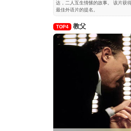
达，二人互生情愫的故事。 该片获得
最佳外语片的提名。
教父
TOP4