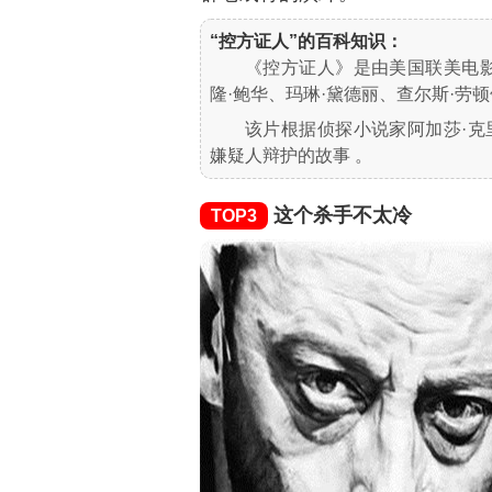
“控方证人”的百科知识：
《控方证人》是由美国联美电
隆·鲍华、玛琳·黛德丽、查尔斯·劳顿
该片根据侦探小说家阿加莎·
嫌疑人辩护的故事 。
这个杀手不太冷
TOP3