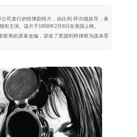
影公司发行的惊悚剧情片，由比利·怀尔德执导，泰
领衔主演。该片于1958年2月6日在美国上映。
克里斯蒂的原著改编，讲述了英国刑辩律师为谋杀罪