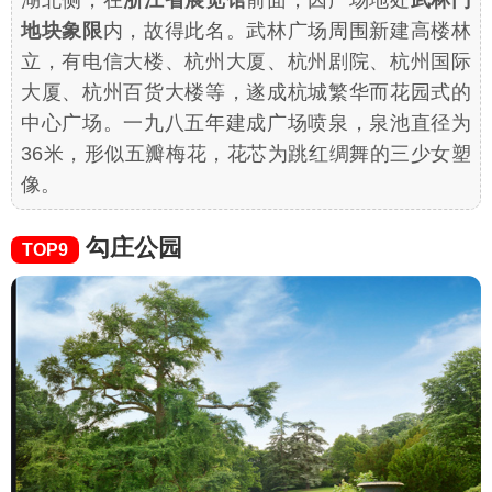
地块象限
内，故得此名。武林广场周围新建高楼林
立，有电信大楼、杭州大厦、杭州剧院、杭州国际
大厦、杭州百货大楼等，遂成杭城繁华而花园式的
中心广场。一九八五年建成广场喷泉，泉池直径为
36米，形似五瓣梅花，花芯为跳红绸舞的三少女塑
像。
勾庄公园
TOP9