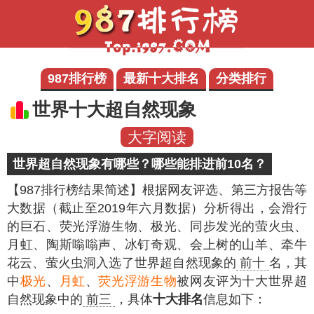
987排行榜
最新十大排名
分类排行
世界十大超自然现象
大字阅读
世界超自然现象有哪些？哪些能排进前10名？
【987排行榜结果简述】
根据网友评选、第三方报告等
大数据（截止至2019年六月数据）分析得出，会滑行
的巨石、荧光浮游生物、极光、同步发光的萤火虫、
月虹、陶斯嗡嗡声、冰钉奇观、会上树的山羊、牵牛
花云、萤火虫洞入选了世界超自然现象的
前十
名，其
中
极光
、
月虹
、
荧光浮游生物
被网友评为十大世界超
自然现象中的
前三
，具体
十大排名
信息如下：