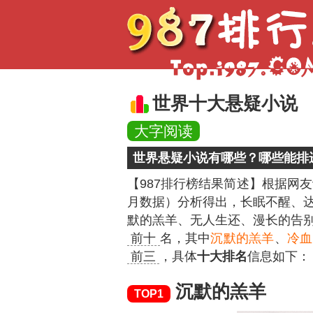
世界十大悬疑小说
大字阅读
世界悬疑小说有哪些？哪些能排进
【987排行榜结果简述】
根据网友
月数据）分析得出，长眠不醒、
默的羔羊、无人生还、漫长的告
前十
名，其中
沉默的羔羊
、
冷血
前三
，具体
十大排名
信息如下：
沉默的羔羊
TOP1