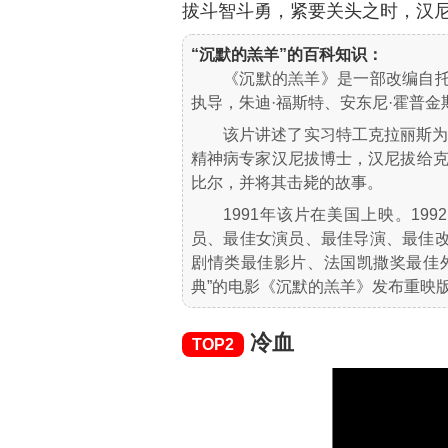
拔斗智斗勇，紧要关头之时，汉尼拔
“沉默的羔羊”的百科知识：
《沉默的羔羊》是一部改编自托
执导，朱迪·福斯特、安东尼·霍普金
该片讲述了实习特工克拉丽斯
精神病专家汉尼拔博士，汉尼拔给
比尔，并将其击毙的故事。
1991年该片在美国上映。19
员、最佳女演员、最佳导演、最佳改
剧情类最佳影片、法国凯撒奖最佳外国
典”的电影《沉默的羔羊》发布重映
冷血
TOP2