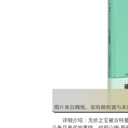
详细介绍：无价之宝被古特
斗角且卑劣的事情，侦探山姆·斯