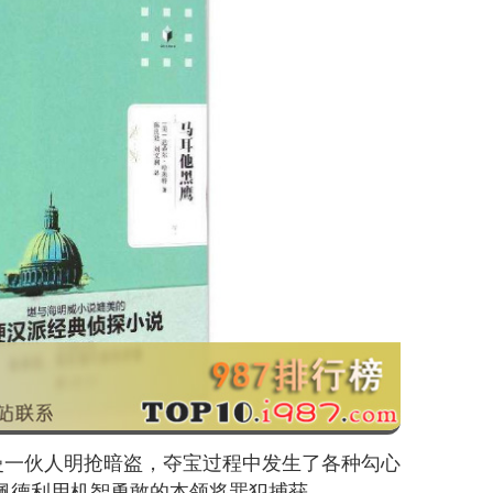
曼一伙人明抢暗盗，夺宝过程中发生了各种勾心
佩德利用机智勇敢的本领将罪犯捕获。