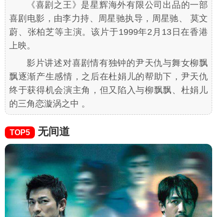
《喜剧之王》是星辉海外有限公司出品的一部
喜剧电影，由李力持、周星驰执导，周星驰、 莫文
蔚、张柏芝等主演。该片于1999年2月13日在香港
上映。
影片讲述对喜剧情有独钟的尹天仇与舞女柳飘
飘逐渐产生感情，之后在杜娟儿的帮助下，尹天仇
终于获得机会演主角，但又陷入与柳飘飘、杜娟儿
的三角恋漩涡之中 。
无间道
TOP5