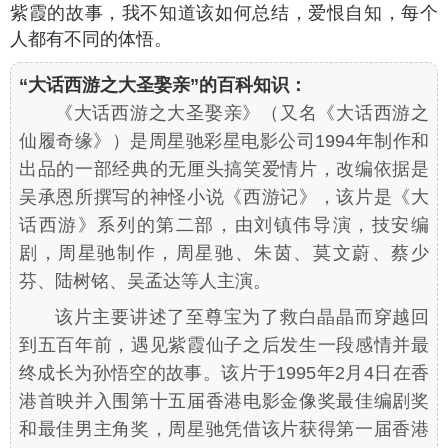
紫霞的故事，我不知道该如何总结，爱恨自知，每个
人都有不同的体悟。
“大话西游之大圣娶亲”的百科知识：
《大话西游之大圣娶亲》（
又名《大话西游之
仙履奇缘》
）是周星驰彩星电影公司1994年制作和
出品的一部经典的无厘头搞笑爱情片，改编依据是
吴承恩所撰写的神怪小说《西游记》，该片是《大
话西游》系列的第二部，由刘镇伟导演，技安编
剧，周星驰制作，周星驰、朱茵、莫文蔚、蔡少
芬、陆树铭、吴孟达等人主演。
该片主要讲述了至尊宝为了救白晶晶而穿越回
到五百年前，遇见紫霞仙子之后发生一段感情并最
终成长为孙悟空的故事。该片于1995年2月4日在香
港首映并入围第十五届香港电影金像奖最佳编剧奖
和最佳男主角奖，周星驰凭借该片获得第一届香港