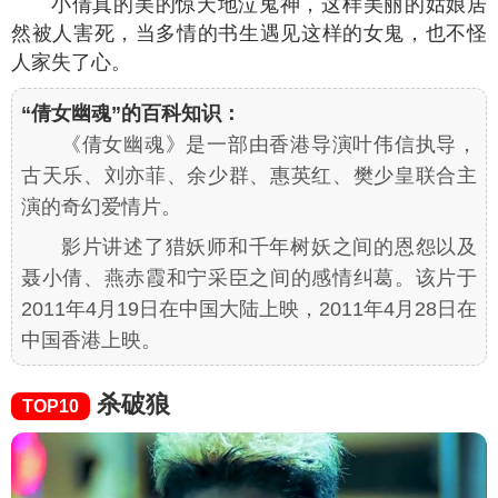
小倩真的美的惊天地泣鬼神，这样美丽的姑娘居
然被人害死，当多情的书生遇见这样的女鬼，也不怪
人家失了心。
“倩女幽魂”的百科知识：
《倩女幽魂》是一部由香港导演叶伟信执导，
古天乐、刘亦菲、余少群、惠英红、樊少皇联合主
演的奇幻爱情片。
影片讲述了猎妖师和千年树妖之间的恩怨以及
聂小倩、燕赤霞和宁采臣之间的感情纠葛。该片于
2011年4月19日在中国大陆上映，2011年4月28日在
中国香港上映。
杀破狼
TOP10