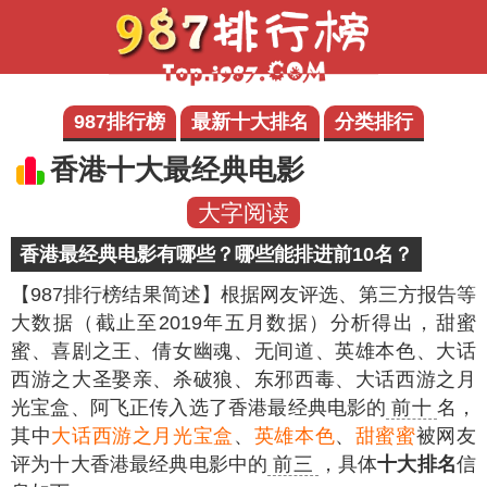
987排行榜
最新十大排名
分类排行
香港十大最经典电影
大字阅读
香港最经典电影有哪些？哪些能排进前10名？
【987排行榜结果简述】
根据网友评选、第三方报告等
大数据（截止至2019年五月数据）分析得出，甜蜜
蜜、喜剧之王、倩女幽魂、无间道、英雄本色、大话
西游之大圣娶亲、杀破狼、东邪西毒、大话西游之月
光宝盒、阿飞正传入选了香港最经典电影的
前十
名，
其中
大话西游之月光宝盒
、
英雄本色
、
甜蜜蜜
被网友
评为十大香港最经典电影中的
前三
，具体
十大排名
信