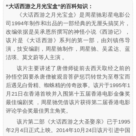
“大话西游之月光宝盒”的百科知识：
《大话西游之月光宝盒》是周星驰彩星电影公
司1994年制作和出品的一部经典的无厘头搞笑片，
改编依据是吴承恩所撰写的神怪小说《西游记》，
该片是《大话西游》系列的第一部，由刘镇伟导
演，技安编剧，周星驰制作，周星驰、吴孟达、蓝
洁瑛、莫文蔚等人主演 。
该片主要讲述了唐僧师徒前去西天取经之前的
孙悟空因要杀唐僧被观音菩萨惩罚转世为至尊宝而
后遇见白骨精、蜘蛛精的传奇故事。该片于1995年1
月21日在香港首映并入围第十五届香港电影金像奖
最佳编剧奖 ，周星驰凭借该片获得第二届香港电影
评论学会奖最佳男主角奖。
该片第二部《大话西游之大圣娶亲》已于1995
年2月4日正式上映。2014年10月24日该片引进中国