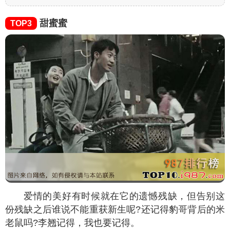
甜蜜蜜
TOP3
爱情的美好有时候就在它的遗憾残缺，但告别这
份残缺之后谁说不能重获新生呢?还记得豹哥背后的米
老鼠吗?李翘记得，我也要记得。