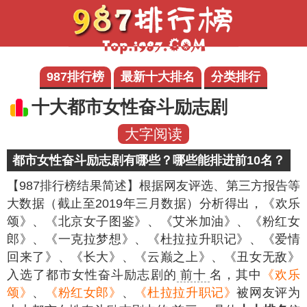
987排行榜
最新十大排名
分类排行
十大都市女性奋斗励志剧
大字阅读
都市女性奋斗励志剧有哪些？哪些能排进前10名？
【987排行榜结果简述】
根据网友评选、第三方报告等
大数据（截止至2019年三月数据）分析得出，《欢乐
颂》、《北京女子图鉴》、《艾米加油》、《粉红女
郎》、《一克拉梦想》、《杜拉拉升职记》、《爱情
回来了》、《长大》、《云巅之上》、《丑女无敌》
入选了都市女性奋斗励志剧的
前十
名，其中
《欢乐
颂》
、
《粉红女郎》
、
《杜拉拉升职记》
被网友评为