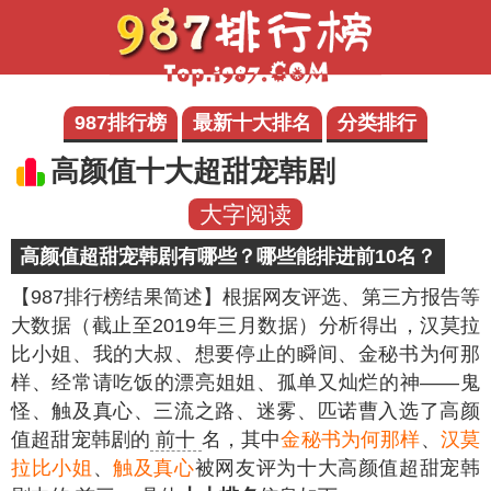
987排行榜
最新十大排名
分类排行
高颜值十大超甜宠韩剧
大字阅读
高颜值超甜宠韩剧有哪些？哪些能排进前10名？
【987排行榜结果简述】
根据网友评选、第三方报告等
大数据（截止至2019年三月数据）分析得出，汉莫拉
比小姐、我的大叔、想要停止的瞬间、金秘书为何那
样、经常请吃饭的漂亮姐姐、孤单又灿烂的神——鬼
怪、触及真心、三流之路、迷雾、匹诺曹入选了高颜
值超甜宠韩剧的
前十
名，其中
金秘书为何那样
、
汉莫
拉比小姐
、
触及真心
被网友评为十大高颜值超甜宠韩