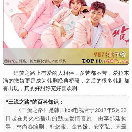
追梦之路上有爱的人相伴，多苦都不苦，爱拉东
满的撒娇更是成为韩剧经典桥段，之后的很多韩剧都
有出现，真的好甜好宠好喜欢啊!
“三流之路”的百科知识：
《三流之路》是韩国kbs电视台于2017年5月22
日起在月火档播出的励志爱情喜剧，由李那廷执
导，林尚春编剧，朴叙俊、金智媛、安宰弘、宋昰