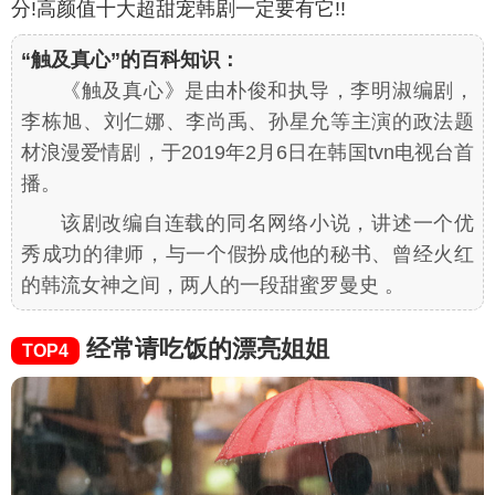
分!高颜值十大超甜宠韩剧一定要有它!!
“触及真心”的百科知识：
《触及真心》是由朴俊和执导，李明淑编剧，
李栋旭、刘仁娜、李尚禹、孙星允等主演的政法题
材浪漫爱情剧，于2019年2月6日在韩国tvn电视台首
播。
该剧改编自连载的同名网络小说，讲述一个优
秀成功的律师，与一个假扮成他的秘书、曾经火红
的韩流女神之间，两人的一段甜蜜罗曼史 。
经常请吃饭的漂亮姐姐
TOP4