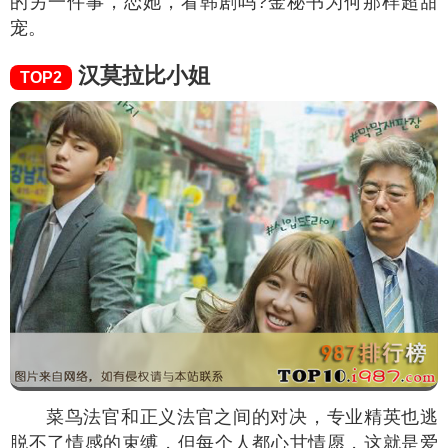
的另一件事，恋她，看韩剧吗?金秘书为何那样超甜
宠。
汉莫拉比小姐
TOP2
菜鸟法官和正义法官之间的对决，专业精英也逃
脱不了情感的束缚，但每个人都心甘情愿，这就是爱