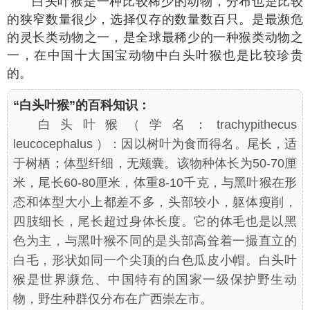
白头叶猴是一种比较稀少的动物，分布也是比较
的狭窄数量很少，选择仅存的数量数百只。是最濒危
的灵长类动物之一，是全球最稀少的一种猴类动物之
一，在中国十大国宝动物中白头叶猴也是比较珍贵
的。
“白头叶猴”的百科知识：
白头叶猴（学名：
trachypithecus
leucocephalus
）：因以树叶为食而得名。尾长，适
于树栖；体型纤细，无颊囊。该物种体长为50-70厘
米，尾长60-80厘米，体重8-10千克，与黑叶猴在形
态和体型大小上都差不多，头部较小，躯体瘦削，
四肢细长，尾长超过身体长度。它的体毛也是以黑
色为主，与黑叶猴不同的是头部高耸着一撮直立的
白毛，形状如同一个尖顶的白色瓜皮小帽。白头叶
猴是世界濒危、中国特有的国家一级保护野生动
物，野生种群仅分布在广西崇左市。