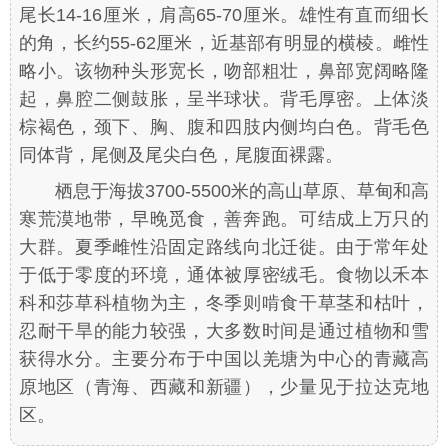
尾长14-16厘米，肩高65-70厘米。雄性有直而细长
的角，长约55-62厘米，近基部有明显的横棱。雌性
略小。该物种头形宽长，吻部粗壮，鼻部宽阔略隆
起，鼻腔二侧鼓胀，呈半球状。背毛厚密。上体淡
棕褐色，颈下、胸、腹和四肢内侧均白色。背毛色
同体背，尾侧及尾尖白色，尾腹面裸露。
栖息于海拔3700-5500米的高山草原、草甸和高
寒荒漠地带，早晚觅食，善奔跑。可结成上万只的
大群。夏季雌性沿固定路线向北迁徙。由于常年处
于低于零度的环境，通体被厚密绒毛。食物以禾本
科和莎草科植物为主，冬季则啃食干草茎和枯叶，
忍耐干旱的能力较强，大多数时间是通过植物和雪
获得水分。主要分布于中国以羌塘为中心的青藏高
原地区（青海、西藏和新疆），少量见于拉达克地
区。