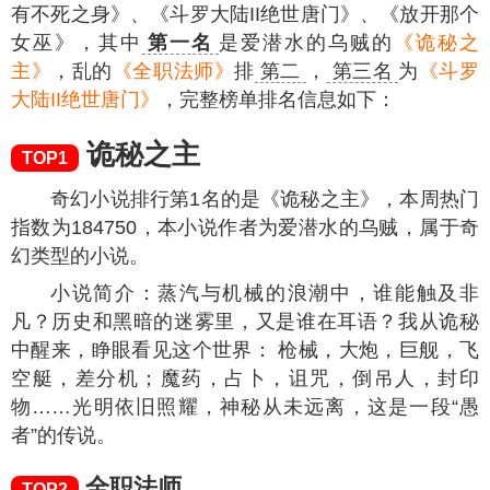
有不死之身》、《斗罗大陆II绝世唐门》、《放开那个
女巫》，其中
第一名
是爱潜水的乌贼的
《诡秘之
主》
，乱的
《全职法师》
排
第二
，
第三名
为
《斗罗
大陆II绝世唐门》
，完整榜单排名信息如下：
诡秘之主
TOP1
奇幻小说排行第1名的是《诡秘之主》，本周热门
指数为
184750
，本小说作者为爱潜水的乌贼，属于奇
幻类型的小说。
小说简介：蒸汽与机械的浪潮中，谁能触及非
凡？历史和黑暗的迷雾里，又是谁在耳语？我从诡秘
中醒来，睁眼看见这个世界： 枪械，大炮，巨舰，飞
空艇，差分机；魔药，占卜，诅咒，倒吊人，封印
物……光明依旧照耀，神秘从未远离，这是一段“愚
者”的传说。
全职法师
TOP2