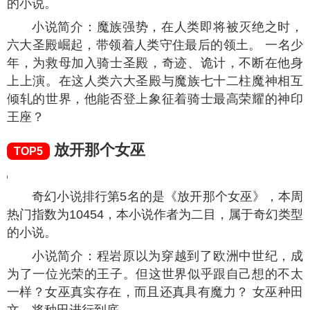
的小说。
小说简介：魔族强势，在人类即将被灭绝之时，
六大圣殿崛起，带领着人类守住最后的领土。 一名少
年，为救母加入骑士圣殿，奇迹、诡计，不断在他身
上上演。在这人类六大圣殿与魔族七十二柱魔神相互
倾轧的世界，他能否登上象征着骑士最高荣耀的神印
王座？
放开那个女巫
TOP5
奇幻小说排行第5名的是《放开那个女巫》，本周
热门指数为
10454
，本小说作者为二目，属于奇幻类型
的小说。
小说简介：程岩原以为穿越到了欧洲中世纪，成
为了一位光荣的王子。但这世界似乎跟自己想的不太
一样？女巫真实存在，而且还真具有魔力？ 女巫种田