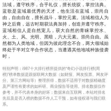
法域，遵守秩序，合乎礼仪，擅长统驭，掌控法典。
蓝歌是蓝域最优秀的天才，他生活在蓝域，崇尚自
由，自由自在，擅长战斗，掌控元素。法域相信人为
神之后裔，远古时期获法典加持，创造并遵守秩序。
蓝域相信人是自然宠儿，获大自然的青睐掌控水、
火、土、风、光明、黑暗，六大元素。崇尚自由。虽
然都为人类地域，但因为彼此理念不合，两大领域始
终处于半对立半合作状态，当遭遇其他地域种族侵袭
时，
特别声明：
i987十大排行榜所提供的“奇幻小说排行榜(周
榜)”榜单数据是跟据联网大数据（如财报、网友投票、网友评
分、第三方网站等）整理所得，数据不适用于对数据精确度
及严谨性有要求的如科研、商业报告等使用。排名数据仅作
参考，并不代表本身的好坏；数据来自互联网，本站对排名
先后及是否入榜的数据不作人工干预，如有侵权请与我们联
系。