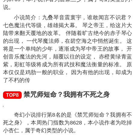
说。
小说简介：九叠琴音震寰宇，谁敢闻言不识君？
七色魔法代等级，雄雄揭大幕。 琴之帝王，给这片大
陆带来翻天覆地的改革。 伴随着旷古绝今的赤子琴心
的出现， 一代琴魔法师，在碧空海之中悄然诞生。 这
将是一个单纯的少年，逐渐成为琴中帝王的故事， 开
创音乐魔法的先河，颠覆以往的设定， 赤橙黄绿青蓝
紫，彩虹等级将成为所有武技和魔法衡量的标准。 原
本仅仅是鸡肋一般的职业， 因为有他的出现，却成为
了不朽的传
禁咒师短命？我拥有不死之身
TOP8
奇幻小说排行第8名的是《禁咒师短命？我拥有不
死之身》，本周热门指数为
8628
，本小说作者为吃掉
小杏仁，属于奇幻类型的小说。