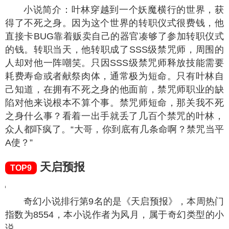
小说简介：叶林穿越到一个妖魔横行的世界，获
得了不死之身。因为这个世界的转职仪式很费钱，他
直接卡BUG靠着贩卖自己的器官凑够了参加转职仪式
的钱。转职当天，他转职成了SSS级禁咒师，周围的
人却对他一阵嘲笑。只因SSS级禁咒师释放技能需要
耗费寿命或者献祭肉体，通常极为短命。只有叶林自
己知道，在拥有不死之身的他面前，禁咒师职业的缺
陷对他来说根本不算个事。禁咒师短命，那关我不死
之身什么事？看着一出手就丢了几百个禁咒的叶林，
众人都吓疯了。“大哥，你到底有几条命啊？禁咒当平
A使？”
天启预报
TOP9
奇幻小说排行第9名的是《天启预报》，本周热门
指数为
8554
，本小说作者为风月，属于奇幻类型的小
说。