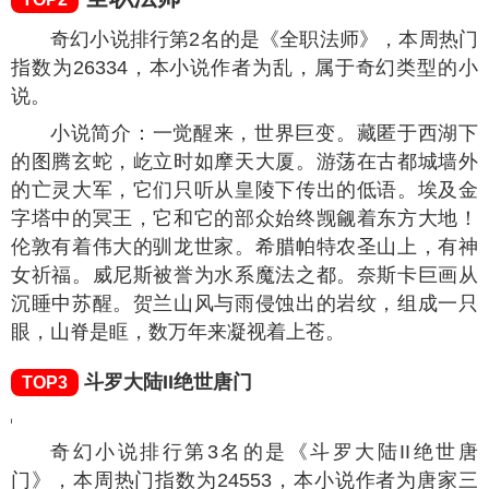
奇幻小说排行第2名的是《全职法师》，本周热门
指数为
26334
，本小说作者为乱，属于奇幻类型的小
说。
小说简介：一觉醒来，世界巨变。藏匿于西湖下
的图腾玄蛇，屹立时如摩天大厦。游荡在古都城墙外
的亡灵大军，它们只听从皇陵下传出的低语。埃及金
字塔中的冥王，它和它的部众始终觊觎着东方大地！
伦敦有着伟大的驯龙世家。希腊帕特农圣山上，有神
女祈福。威尼斯被誉为水系魔法之都。奈斯卡巨画从
沉睡中苏醒。贺兰山风与雨侵蚀出的岩纹，组成一只
眼，山脊是眶，数万年来凝视着上苍。
斗罗大陆II绝世唐门
TOP3
奇幻小说排行第3名的是《斗罗大陆II绝世唐
门》，本周热门指数为
24553
，本小说作者为唐家三