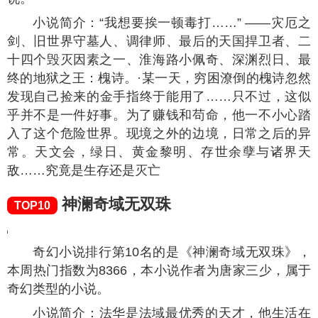
小说简介：“我想要挨一顿毒打……” ——灾厄之
剑、旧世界守墓人、调律师、最后的天国捍卫者、二
十四个毁灭因素之一、淮海路小佩奇、深渊烈日、最
终的地狱之王：槐诗。·某一天，穷困潦倒的槐诗忽然
发现自己捡来的金手指终于能用了……只不过，这似
乎并不是一件好事。为了赚钱和苟命，他一不小心踏
入了这个危险世界。现境之外的边境，日常之后的异
常。天文会，绿日、黄金黎明、存世余孽与诸界天
敌……究竟是生存还是灭亡
神澜奇域无双珠
TOP10
奇幻小说排行第10名的是《神澜奇域无双珠》，
本周热门指数为
8366
，本小说作者为唐家三少，属于
奇幻类型的小说。
小说简介：法华是法域最优秀的天才，他生活在