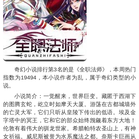
奇幻小说排行第3名的是《全职法师》，本周热门
指数为
19494
，本小说作者为乱，属于奇幻类型的小
说。
小说简介：一觉醒来，世界巨变。藏匿于西湖下
的图腾玄蛇，屹立时如摩天大厦。游荡在古都城墙外
的亡灵大军，它们只听从皇陵下传出的低语。埃及金
字塔中的冥王，它和它的部众始终觊觎着东方大地！
伦敦有着伟大的驯龙世家。希腊帕特农圣山上，有神
女祈福。威尼斯被誉为水系魔法之都。奈斯卡巨画从