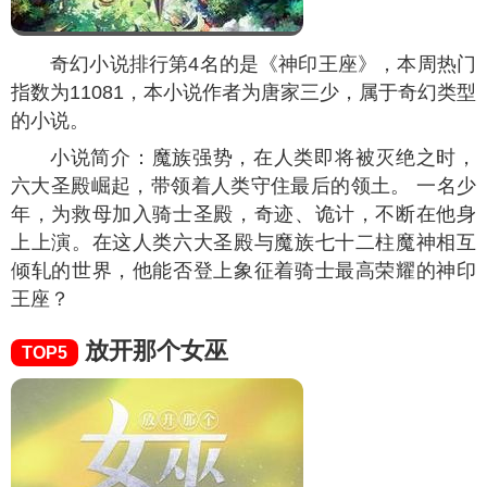
奇幻小说排行第4名的是《神印王座》，本周热门
指数为
11081
，本小说作者为唐家三少，属于奇幻类型
的小说。
小说简介：魔族强势，在人类即将被灭绝之时，
六大圣殿崛起，带领着人类守住最后的领土。 一名少
年，为救母加入骑士圣殿，奇迹、诡计，不断在他身
上上演。在这人类六大圣殿与魔族七十二柱魔神相互
倾轧的世界，他能否登上象征着骑士最高荣耀的神印
王座？
放开那个女巫
TOP5