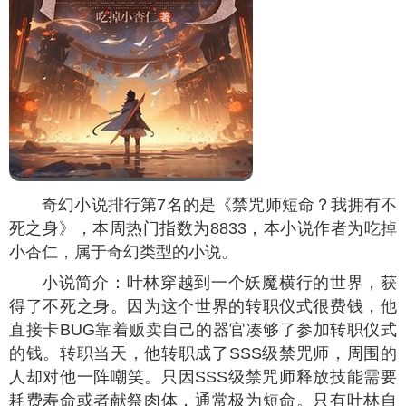
奇幻小说排行第7名的是《禁咒师短命？我拥有不
死之身》，本周热门指数为
8833
，本小说作者为吃掉
小杏仁，属于奇幻类型的小说。
小说简介：叶林穿越到一个妖魔横行的世界，获
得了不死之身。因为这个世界的转职仪式很费钱，他
直接卡BUG靠着贩卖自己的器官凑够了参加转职仪式
的钱。转职当天，他转职成了SSS级禁咒师，周围的
人却对他一阵嘲笑。只因SSS级禁咒师释放技能需要
耗费寿命或者献祭肉体，通常极为短命。只有叶林自