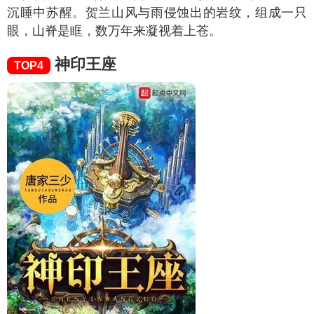
沉睡中苏醒。贺兰山风与雨侵蚀出的岩纹，组成一只
眼，山脊是眶，数万年来凝视着上苍。
神印王座
TOP4