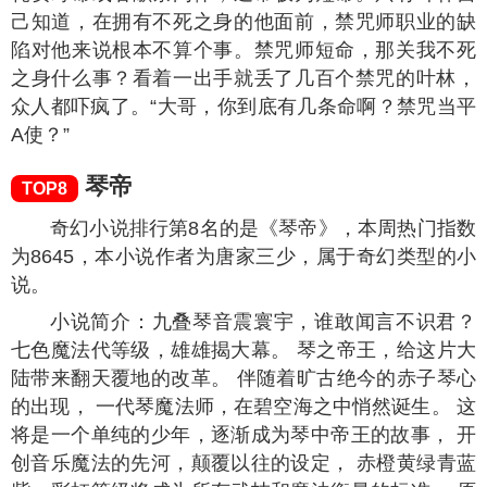
己知道，在拥有不死之身的他面前，禁咒师职业的缺
陷对他来说根本不算个事。禁咒师短命，那关我不死
之身什么事？看着一出手就丢了几百个禁咒的叶林，
众人都吓疯了。“大哥，你到底有几条命啊？禁咒当平
A使？”
琴帝
TOP8
奇幻小说排行第8名的是《琴帝》，本周热门指数
为
8645
，本小说作者为唐家三少，属于奇幻类型的小
说。
小说简介：九叠琴音震寰宇，谁敢闻言不识君？
七色魔法代等级，雄雄揭大幕。 琴之帝王，给这片大
陆带来翻天覆地的改革。 伴随着旷古绝今的赤子琴心
的出现， 一代琴魔法师，在碧空海之中悄然诞生。 这
将是一个单纯的少年，逐渐成为琴中帝王的故事， 开
创音乐魔法的先河，颠覆以往的设定， 赤橙黄绿青蓝