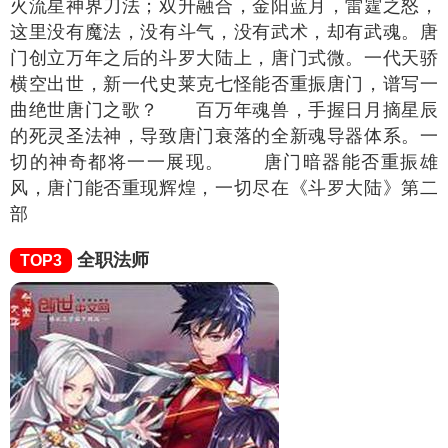
火流星神界刀法；双升融合，金阳蓝月，雷霆之怒，
这里没有魔法，没有斗气，没有武术，却有武魂。唐
门创立万年之后的斗罗大陆上，唐门式微。一代天骄
横空出世，新一代史莱克七怪能否重振唐门，谱写一
曲绝世唐门之歌？ 百万年魂兽，手握日月摘星辰
的死灵圣法神，导致唐门衰落的全新魂导器体系。一
切的神奇都将一一展现。 唐门暗器能否重振雄
风，唐门能否重现辉煌，一切尽在《斗罗大陆》第二
部
全职法师
TOP3