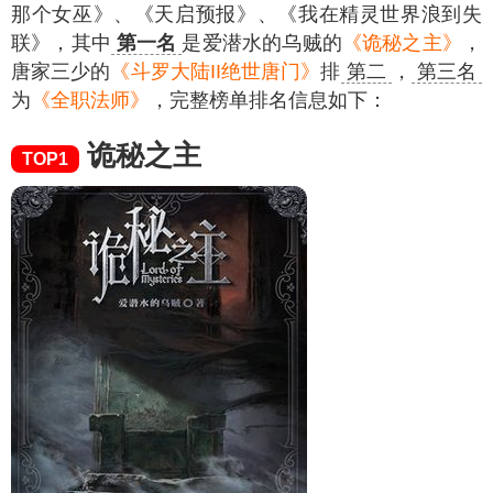
那个女巫》、《天启预报》、《我在精灵世界浪到失
联》，其中
第一名
是爱潜水的乌贼的
《诡秘之主》
，
唐家三少的
《斗罗大陆II绝世唐门》
排
第二
，
第三名
为
《全职法师》
，完整榜单排名信息如下：
诡秘之主
TOP1