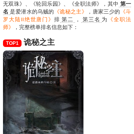
无双珠》、《轮回乐园》、《全职法师》，其中
第一
名
是爱潜水的乌贼的
《诡秘之主》
，唐家三少的
《斗
罗大陆II绝世唐门》
排
第二
，
第三名
为
《全职法
师》
，完整榜单排名信息如下：
诡秘之主
TOP1