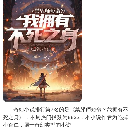
奇幻小说排行第6名的是《轮回乐园》，本周热门
指数为
10412
，本小说作者为那一只蚊子，属于奇幻类
型的小说。
小说简介：苏晓与轮回乐园签订契约，穿梭在各
个动漫世界内执行任务。喰种世界，苏晓手持利刃追
杀独眼枭·高槻泉十几条街区。顶上战场，苏晓站在海
军的尸堆上，遥望处刑台上脸色难看的战国，以及目
瞪口呆的艾斯。众契约者：“你特么是不是开了挂，你
根本不是契约者吧，你绝对是原著里的隐藏人物！”苏
晓当然不是普通契约者，他是猎杀者……本书动漫无
限流，作者节操满满，请放心入坑。
禁咒师短命？我拥有不死之身
TOP7