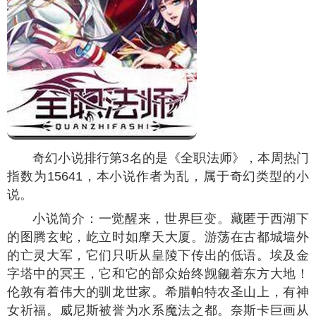
奇幻小说排行第3名的是《全职法师》，本周热门
指数为
15641
，本小说作者为乱，属于奇幻类型的小
说。
小说简介：一觉醒来，世界巨变。藏匿于西湖下
的图腾玄蛇，屹立时如摩天大厦。游荡在古都城墙外
的亡灵大军，它们只听从皇陵下传出的低语。埃及金
字塔中的冥王，它和它的部众始终觊觎着东方大地！
伦敦有着伟大的驯龙世家。希腊帕特农圣山上，有神
女祈福。威尼斯被誉为水系魔法之都。奈斯卡巨画从