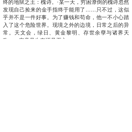
奇幻小说排行第8名的是《琴帝》，本周热门指数
为
8541
，本小说作者为唐家三少，属于奇幻类型的小
说。
小说简介：九叠琴音震寰宇，谁敢闻言不识君？
七色魔法代等级，雄雄揭大幕。 琴之帝王，给这片大
陆带来翻天覆地的改革。 伴随着旷古绝今的赤子琴心
的出现， 一代琴魔法师，在碧空海之中悄然诞生。 这
将是一个单纯的少年，逐渐成为琴中帝王的故事， 开
创音乐魔法的先河，颠覆以往的设定， 赤橙黄绿青蓝