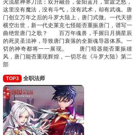
火流星神界刀法；双升融合，金阳蓝月，雷霆之怒，
这里没有魔法，没有斗气，没有武术，却有武魂。唐
门创立万年之后的斗罗大陆上，唐门式微。一代天骄
横空出世，新一代史莱克七怪能否重振唐门，谱写一
曲绝世唐门之歌？ 百万年魂兽，手握日月摘星辰
的死灵圣法神，导致唐门衰落的全新魂导器体系。一
切的神奇都将一一展现。 唐门暗器能否重振雄
风，唐门能否重现辉煌，一切尽在《斗罗大陆》第二
部
全职法师
TOP3