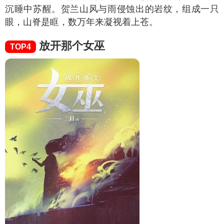
沉睡中苏醒。贺兰山风与雨侵蚀出的岩纹，组成一只
眼，山脊是眶，数万年来凝视着上苍。
放开那个女巫
TOP4