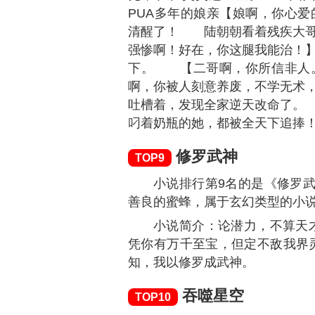
小说排行第5名的是《牧神
猪，属于玄幻类型的小说。
小说简介：大墟的祖训说，
捡到了一个婴儿，取名秦牧，含
墟，秦牧走出了家门……做个春