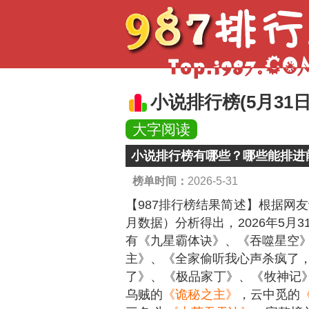
小说排行榜(5月31日
大字阅读
小说排行榜有哪些？哪些能排进前
榜单时间：
2026-5-31
【987排行榜结果简述】
根据网友
月数据）分析得出，2026年5月
有《九星霸体诀》、《吞噬星空
主》、《全家偷听我心声杀疯了
了》、《极品家丁》、《牧神记
乌贼的
《诡秘之主》
，云中觅的