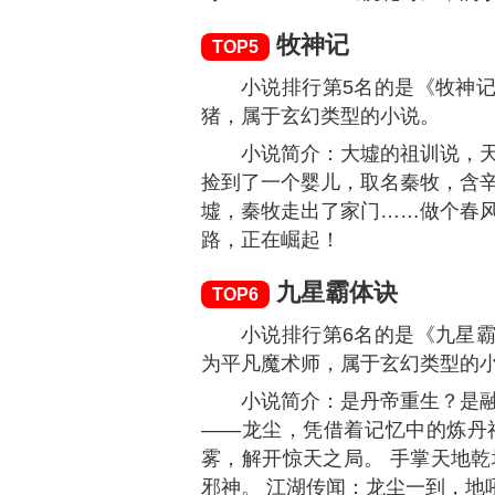
小说排行第3名的是《太荒
为铁马飞桥，属于玄幻类型的小
小说简介：天地皆灵，万物
神鼎，可凝精作物，并八荒之心
之路！
极品家丁
TOP4