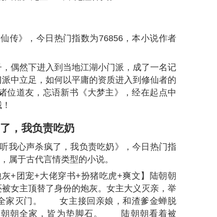
家丁》，今日热门指数为
84950
，本小说作者为
。
】参考《唐伯虎点秋香》！ 年轻的销售经
一个完全不同的世界，成为萧家大宅里一名光荣
 先于百花知 岁岁种桃树 开在断肠
于三哥！