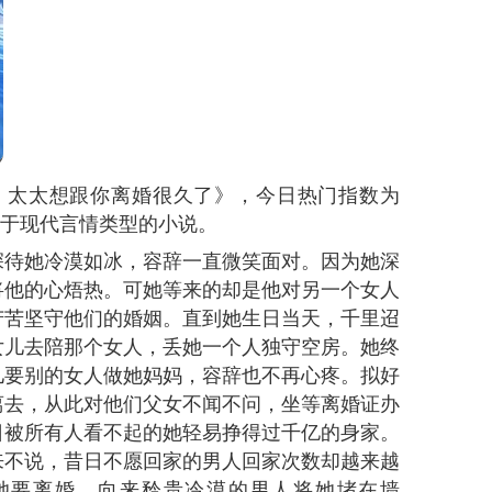
，太太想跟你离婚很久了》，今日热门指数为
于现代言情类型的小说。
深待她冷漠如冰，容辞一直微笑面对。因为她深
将他的心焐热。可她等来的却是他对另一个女人
苦苦坚守他们的婚姻。直到她生日当天，千里迢
女儿去陪那个女人，丢她一个人独守空房。她终
儿要别的女人做她妈妈，容辞也不再心疼。拟好
离去，从此对他们父女不闻不问，坐等离婚证办
日被所有人看不起的她轻易挣得过千亿的身家。
来不说，昔日不愿回家的男人回家次数却越来越
她要离婚，向来矜贵冷漠的男人将她堵在墙