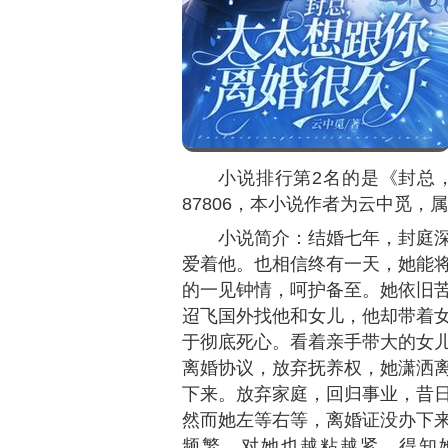
小说排行第2名的是《封总
87806
，本小说作者为云中觅，属
小说简介：结婚七年，封庭
爱着他。也相信终有一天，她能
的一见钟情，呵护备至。她依旧
迢飞国外找他和女儿，他却带着
于彻底死心。看着亲手带大的女
离婚协议，放弃抚养权，她潇洒
下来。放弃家庭，回归事业，昔
然而她左等右等，离婚证没办下
频繁，对她也越粘越紧。得知