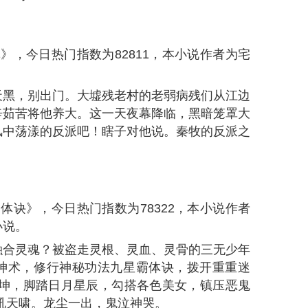
吞天诀》，今日热门指数为
87066
，本小说作者
说。
皆苟，无名天地之始，有名万物之母，此乃吞天
。得此鼎，吞四海，容八荒……一代邪神，踏天