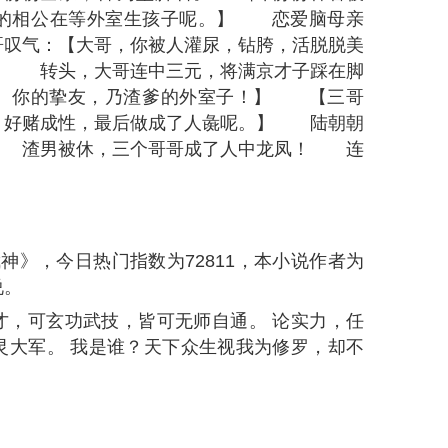
记》，今日热门指数为
82811
，本小说作者为宅
天黑，别出门。大墟残老村的老弱病残们从江边
辛茹苦将他养大。这一天夜幕降临，黑暗笼罩大
风中荡漾的反派吧！瞎子对他说。秦牧的反派之