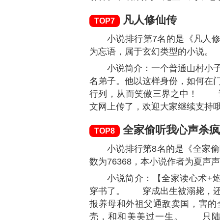
小说排行第4名的是《极品
禹岩，属于古代言情类型的小说
小说简介：【本书阅读方法
理，因为一次意外经历，来到了
的——家丁! 暮晓春来迟
时 ······ 《桃花诗》，属
牧神记
TOP5