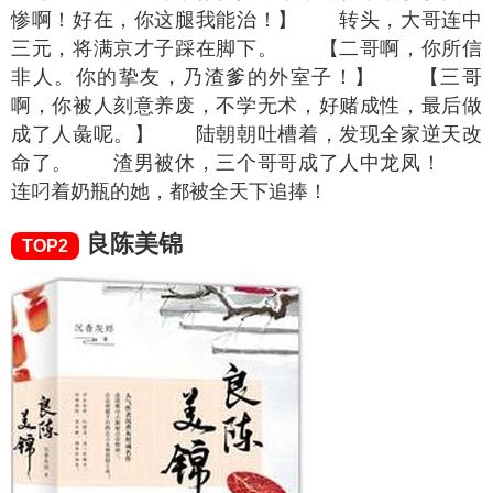
惨啊！好在，你这腿我能治！】 转头，大哥连中
三元，将满京才子踩在脚下。 【二哥啊，你所信
非人。你的挚友，乃渣爹的外室子！】 【三哥
啊，你被人刻意养废，不学无术，好赌成性，最后做
成了人彘呢。】 陆朝朝吐槽着，发现全家逆天改
命了。 渣男被休，三个哥哥成了人中龙凤！
连叼着奶瓶的她，都被全天下追捧！
良陈美锦
TOP2