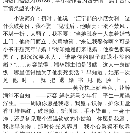
小说简介：初时，他说：“江宁郡的小庶女啊，这
什么破身份，我不娶！”见过后，他啧啧：“弱不禁风，
不堪一折，太弱了，我不要！”当她孤身一人拿着婚书
上门，他倚门而立，欠扁地笑，“来让我娶你啊？可是
小爷不想英年早婚！”得知她是前来退婚，他脸色彻底
黑了，阴沉沉要杀人，“谁给你的胆子敢退小爷的
婚？”……苏容觉得，端华郡主怕是眼瞎，这人一身娇
纵，哪里值得她为了他要死要活？ 早知道，她第一次
见他时，就把退婚书甩他脸上。
—————————————芙蓉枕上娇春色，花醉
满堂不自知。——苏容 鲜衣怒马少年行，平生一顾误
浮生。——周顾你愿是我愿，我愿早识你，护你玉堂
香里堆锦红，破迷障，斩荆棘，手不染血，一身干
净，还是初见那个温温软软的小姑娘。你愿是我愿，
我愿早知你，那时你光风霁月，我小心翼翼不敢靠
近，恐惊了凤雀，祈祷化为天上月，投影入你怀，陪