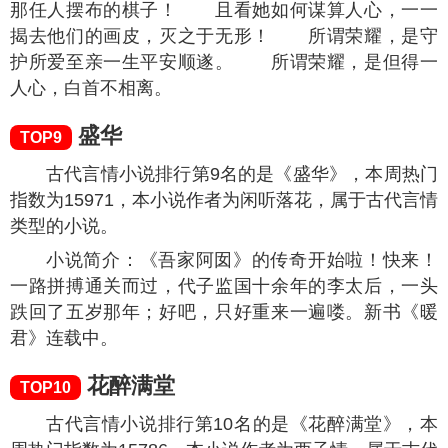
揭去他们的画皮，灭之于无形！ 所谓荣耀，是守
护所爱至亲一生平安顺遂。 所谓荣耀，是但得一
人心，白首不相离。
盛华
TOP9
古代言情小说排行第9名的是《盛华》，本周热门
指数为
15971
，本小说作者为闲听落花，属于古代言情
类型的小说。
小说简介：《吾家阿囡》的传奇开始啦！快来！
一路拼搏通关而过，代子监国十余年的李太后，一头
跌回了五岁那年；好吧，只好重来一遍喽。新书《暖
君》连载中。
花醉满堂
TOP10
古代言情小说排行第10名的是《花醉满堂》，本
周热门指数为
15786
，本小说作者为西子情，属于古代
言情类型的小说。