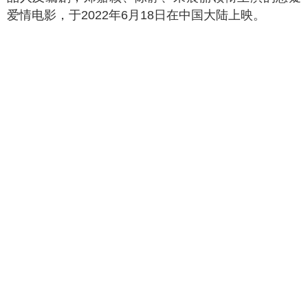
惊悚电影排行第8名的是《焚情》，本月热门指数
为
14573
，本电影由郑嘉颖、陈静主演，属于悬疑、惊
悚类型的电影（中国香港）。
电影简介：《焚情》是由上海鸣肇影视文化有限
公司出品，刘伟恒执导，黄百鸣监制，黄子桓担任出
品人及编剧，郑嘉颖、陈静、朱晨丽领衔主演的悬疑
爱情电影，于2022年6月18日在中国大陆上映。
天蝎座之夜3