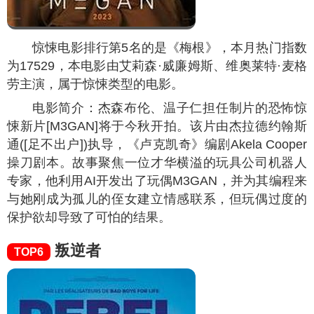
惊悚电影排行第5名的是《梅根》，本月热门指数
为
17529
，本电影由艾莉森·威廉姆斯、维奥莱特·麦格
劳主演，属于惊悚类型的电影。
电影简介：杰森布伦、温子仁担任制片的恐怖惊
悚新片[M3GAN]将于今秋开拍。该片由杰拉德约翰斯
通([足不出户])执导，《卢克凯奇》编剧Akela Cooper
操刀剧本。故事聚焦一位才华横溢的玩具公司机器人
专家，他利用AI开发出了玩偶M3GAN，并为其编程来
与她刚成为孤儿的侄女建立情感联系，但玩偶过度的
保护欲却导致了可怕的结果。
叛逆者
TOP6