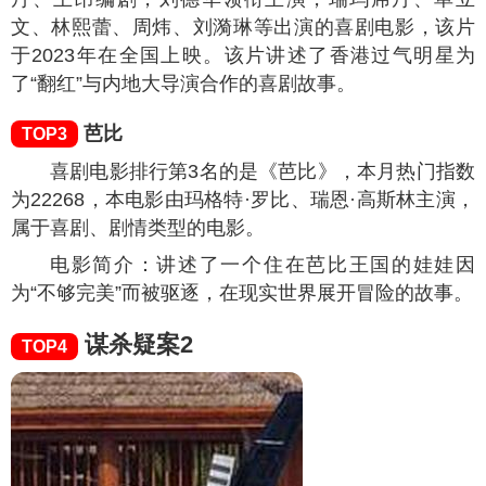
文、林熙蕾、周炜、刘漪琳等出演的喜剧电影，该片
于2023年在全国上映。该片讲述了香港过气明星为
了“翻红”与内地大导演合作的喜剧故事。
芭比
TOP3
喜剧电影排行第3名的是《芭比》，本月热门指数
为
22268
，本电影由玛格特·罗比、瑞恩·高斯林主演，
属于喜剧、剧情类型的电影。
电影简介：讲述了一个住在芭比王国的娃娃因
为“不够完美”而被驱逐，在现实世界展开冒险的故事。
谋杀疑案2
TOP4