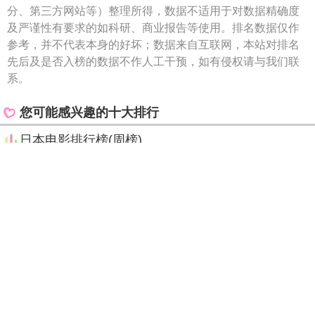
秘密总部
TOP10
喜剧电影排行第10名的是《秘密总部》，本月热
门指数为
10560
，本电影由欧文·威尔逊、沃克·斯科贝
尔主演，属于喜剧类型的电影。
电影简介：《秘密总部》是由亨利·朱斯特、阿里
尔·舒曼执导，欧文·威尔逊、沃克·斯科贝尔、杰茜·缪
勒、迈克尔·佩纳、杰西·威廉姆斯等参演的动作片，该
片于2022年8月12日上线Paramount+。该片讲述了查
理·金凯德在家中发现了一个超级英雄秘密总部的故
事。
特别声明：
i987十大排行榜所提供的“喜剧电影排行榜(月
榜)”榜单数据是跟据联网大数据（如财报、网友投票、网友评
分、第三方网站等）整理所得，数据不适用于对数据精确度
及严谨性有要求的如科研、商业报告等使用。排名数据仅作
参考，并不代表本身的好坏；数据来自互联网，本站对排名