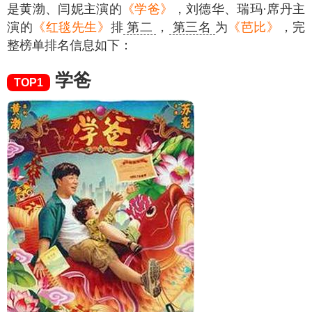
是黄渤、闫妮主演的
《学爸》
，刘德华、瑞玛·席丹主
演的
《红毯先生》
排
第二
，
第三名
为
《芭比》
，完
整榜单排名信息如下：
学爸
TOP1