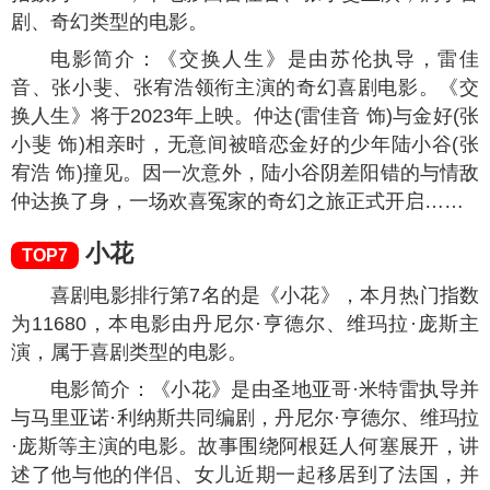
剧、奇幻类型的电影。
电影简介：《交换人生》是由苏伦执导，雷佳
音、张小斐、张宥浩领衔主演的奇幻喜剧电影。《交
换人生》将于2023年上映。仲达(雷佳音 饰)与金好(张
小斐 饰)相亲时，无意间被暗恋金好的少年陆小谷(张
宥浩 饰)撞见。因一次意外，陆小谷阴差阳错的与情敌
仲达换了身，一场欢喜冤家的奇幻之旅正式开启……
小花
TOP7
喜剧电影排行第7名的是《小花》，本月热门指数
为
11680
，本电影由丹尼尔·亨德尔、维玛拉·庞斯主
演，属于喜剧类型的电影。
电影简介：《小花》是由圣地亚哥·米特雷执导并
与马里亚诺·利纳斯共同编剧，丹尼尔·亨德尔、维玛拉
·庞斯等主演的电影。故事围绕阿根廷人何塞展开，讲
述了他与他的伴侣、女儿近期一起移居到了法国，并