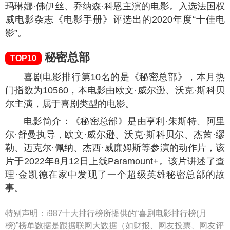
喜剧电影排行第8名的是《撒哈拉》，本月热门指
数为
11158
，本电影由奥玛·希、露安·艾梅哈主演，属
于喜剧类型的电影。
电影简介：在撒哈拉沙漠中，一条年轻眼镜蛇的
梦中情人类被抢走了， 他需要通过两位好友的帮助穿
越沙漠去挑战弄蛇人，以此来拯救他的爱情。
太棒了
TOP9
喜剧电影排行第9名的是《太棒了》，本月热门指
数为
10827
，本电影由玛琳娜·佛伊丝、乔纳森·科恩主
演，属于搞笑、喜剧类型的电影（欧美）。
电影简介：《太棒了》是由索菲·勒图讷尔执导，
玛琳娜·佛伊丝、乔纳森·科恩主演的电影。入选法国权
威电影杂志《电影手册》评选出的2020年度“十佳电
影”。