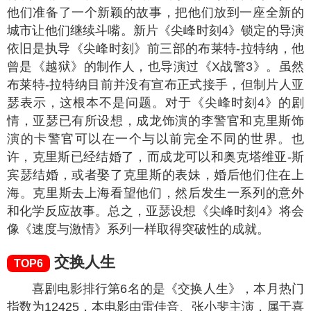
他们准备了一个新颖的故事，把他们放到一座全新的
城市让他们继续斗嘴。新片《尖峰时刻4》锁定的导演
依旧是执导《尖峰时刻》前三部的布莱特-拉特纳，他
曾是《越狱》的制作人，也导演过《X战警3》。虽然
布莱特-拉特纳目前并没有宣布正式接手，但制片人亚
瑟表示，这根本不是问题。对于《尖峰时刻4》的剧
情，亚瑟已有所设想，成龙饰演的李警官和克里斯饰
演的卡警官可以在一个与以前完全不同的世界。也
许，克里斯已经结婚了，而成龙可以和奥克塔维亚-斯
宾瑟结婚，或者娶了克里斯的表妹，婚后他们住在上
海。克里斯去上海看望他们，然后发生一系列的意外
和化学反应故事。总之，亚瑟设想《尖峰时刻4》将会
像《速度与激情》系列一样取得突破性的成就。
交换人生
TOP6
喜剧电影排行第6名的是《交换人生》，本月热门
指数为
12425
，本电影由雷佳音、张小斐主演，属于喜