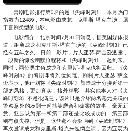
喜剧电影排行第5名的是《尖峰时刻》，本月热门
指数为
12489
，本电影由成龙、克里斯·塔克主演，属
于喜剧类型的电影。
电影简介：北京时间7月31日消息，据美国媒体报
道，距离成龙和克里斯-塔克主演的《尖峰时刻3》已
经有五年之久，日前，影片制片人亚瑟-萨金逊透露，
一段新的惊险幽默旅程将和《尖峰时刻4》一起到来。
同时，两位男主角成龙和克里斯-塔克也将回归。《尖
峰时刻4》的编剧即将到位执笔。剧制片人亚瑟-萨金
逊表示，他计划将《尖峰时刻4》塑造成十分接近第一
部的风格，更加真实，格外精彩。其实他本人对《尖
峰时刻3》不是很满意，该片只是介绍两名毫无关联的
警察意外的凑到一起搞笑磨合和破案的故事，毫无新
意。亚瑟认为第一和第二部还是比较成功的，第三部
则有点失控。但是，这丝毫不会影响到《尖峰时刻4》
再次邀请成龙和克里斯-塔克来担纲主演，因为亚瑟为