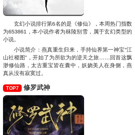
玄幻小说排行第6名的是《修仙》，本周热门指数
为
653861
，本小说作者为秣陵别雪，属于玄幻类型的
小说。
小说简介：燕真重生归来，手持仙界第一神宝“江
山社稷图”，开始了为所欲为的逆天之旅……回首这飘
渺修仙路，太古重宝皆在囊中，妖娆美人在身侧，燕
真从没有寂寞过。
修罗武神
TOP7