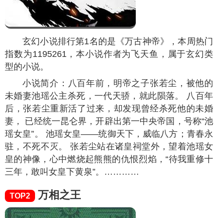
玄幻小说排行第1名的是《万古神帝》，本周热门
指数为
1195261
，本小说作者为飞天鱼，属于玄幻类
型的小说。
小说简介：八百年前，明帝之子张若尘，被他的
未婚妻池瑶公主杀死，一代天骄，就此陨落。 八百年
后，张若尘重新活了过来，却发现曾经杀死他的未婚
妻， 已经统一昆仑界，开辟出第一中央帝国，号称“池
瑶女皇”。 池瑶女皇——统御天下，威临八方；青春永
驻，不死不灭。 张若尘站在诸皇祠堂外，望着池瑶女
皇的神像，心中燃烧起熊熊的仇恨烈焰，“待我重修十
三年，敢叫女皇下黄泉”。…………
万相之王
TOP2