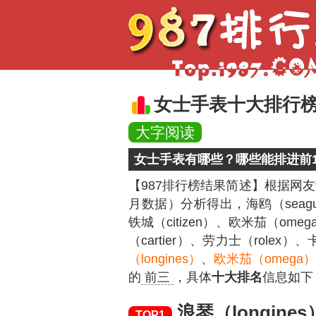
女士手表十大排行榜（
大字阅读
女士手表有哪些？哪些能排进前1
【987排行榜结果简述】
根据网友
月数据）分析得出，海鸥（seagull
铁城（citizen）、欧米茄（omeg
（cartier）、劳力士（role
（longines）
、
欧米茄（omega
的
前三
，具体
十大排名
信息如下
浪琴（longines
TOP1