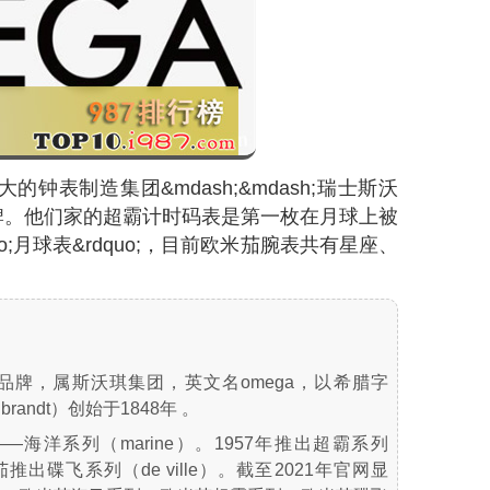
的钟表制造集团&mdash;&mdash;瑞士斯沃
牌。他们家的超霸计时码表是第一枚在月球上被
o;月球表&rdquo;，目前欧米茄腕表共有星座、
表品牌，属斯沃琪集团，英文名omega，以希腊字
brandt）创始于1848年 。
—海洋系列（marine）。1957年推出超霸系列
欧米茄推出碟飞系列（de ville）。截至2021年官网显