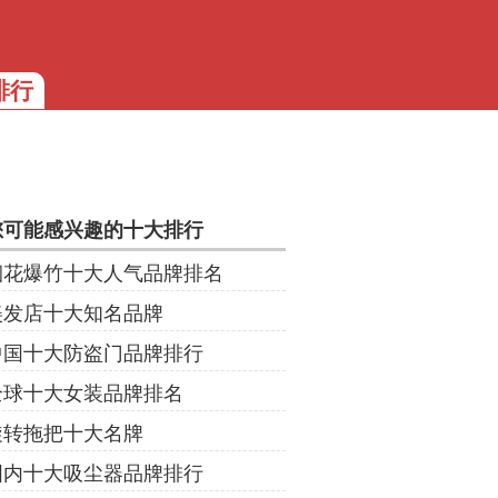
排行
您可能感兴趣的十大排行
烟花爆竹十大人气品牌排名
美发店十大知名品牌
中国十大防盗门品牌排行
全球十大女装品牌排名
旋转拖把十大名牌
国内十大吸尘器品牌排行