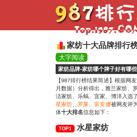
家纺十大品牌排行榜
大字阅读
家纺品牌-家纺哪个牌子好有哪些
【987排行榜结果简述】
根据网友
月数据）分析得出，雅兰家纺、
洁家纺、乐蜗、宜家、博洋入选了
星家纺
、
罗莱
、
富安娜
被网友评
体
十大排名
信息如下：
水星家纺
TOP1