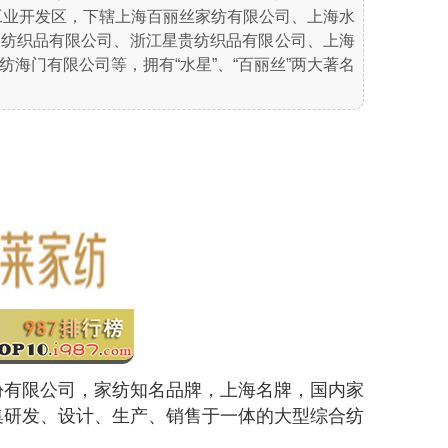
工业开发区，下辖上海百丽丝家纺有限公司、上海水
用纺织品有限公司、浙江星贵纺织品有限公司、上海
海门有限公司等，拥有“水星”、“百丽丝”两大著名
份有限公司，家纺知名品牌，上海名牌，国内家
集研发、设计、生产、销售于一体的大型综合纺