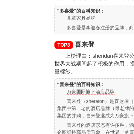
“多喜爱”的百科知识：
儿童家具品牌
多喜爱是李迎春注册的品牌，商标号
喜来登
TOP8
上榜理由：sheridan喜来登
世界大战期间起了积极的作用，
量棉纱。
“喜来登”的百科知识：
万豪国际旗下酒店品牌
喜来登（sheraton）是喜达屋
集团中第二老的酒店品牌（最老牌的是w
集团的并购，喜来登遂成为万豪旗下
喜来登的酒店形态有许多种，
企图维持高品质形象，在世界上的