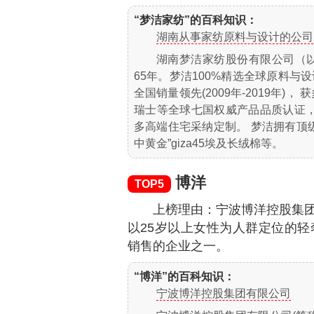
“梦洁家纺”的百科知识：
湖南从事家纺原料与设计的公司
湖南梦洁家纺股份有限公司（以
65年。梦洁100%精选全球原料与设
全国销量领先(2009年-2019年
瑞士等全球七国权威产品品质认证，被英
多高端住宅采纳定制。 梦洁拥有顶
中黄金”giza45埃及长绒棉等。
博洋
TOP5
上榜理由：宁波博洋控股集
以25岁以上女性为人群定位的
销售的企业之一。
“博洋”的百科知识：
宁波博洋控股集团有限公司