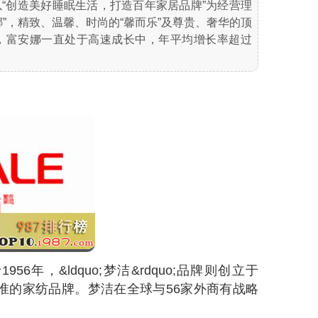
“创造美好睡眠生活，打造百年家居品牌”为经营理
”，精致、温馨、时尚的“馨而乐”及尊贵、奢华的顶
。近年来，富安娜一直处于高速成长中，年平均增长率超过
6年，&ldquo;梦洁&rdquo;品牌则创立于
水准的家纺品牌。梦洁在全球与56家外商有战略