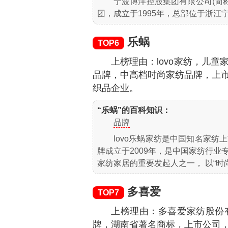
宁波博洋控股集团有限公司(简称
团，成立于1995年，总部位于浙江
乐蜗
TOP6
上榜理由：lovo家纺，儿
品牌，中高档时尚家纺品牌，上
织品企业。
“乐蜗”的百科知识：
品牌
lovo乐蜗家纺是中国知名家
牌成立于2009年，是中国家纺行
家纺家居的重要发起人之一， 以“时
多喜爱
TOP7
上榜理由：多喜爱家纺股份
牌，湖南省著名商标，上市公司