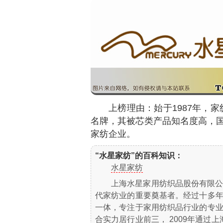
上榜理由：始于1987年，
名牌，其被芯类产品知名度高，
家纺企业。
“水星家纺”的百科知识：
水星家纺
上海水星家用纺织品股份有限
代家纺业的重要奠基者。经过十多
一体，专注于家用纺织品行业的专
合实力居行业前三， 2009年通过上