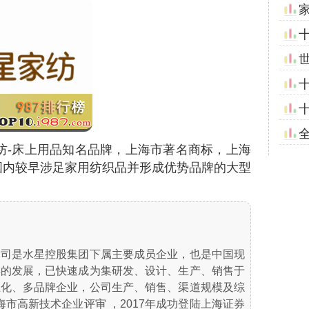
家纺-床上用品知名品牌，上海市著名商标，上海
国内较早涉足家用纺织品并形成优势品牌的大型
公司是水星控股集团下属主要成员企业，也是中国现
年的发展，已快速成为集研发、设计、生产、销售于
业化、多品牌企业，公司生产、销售、渠道规模及综
海市高新技术企业评审 ，2017年成功登陆上海证券