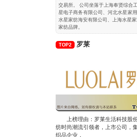
交易所。 公司坐落于上海奉贤综合
星电子商务有限公司、河北水星家
水星家纺海安有限公司、上海水星家纺
家纺品牌。
罗莱
TOP2
上榜理由：罗莱生活科技股
纺时尚潮流引领者，上市公司，
织品企业，