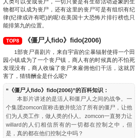
人类可以变成丧尸，一切只要是有生命活动迹象的生
物都可以成为丧尸，还有这里的丧尸可是有组织有纪
律(纪律或许有吧)的呢!在美国十大恐怖片排行榜也只
能排第九的位置。
《僵尸人fido》fido(2006)
TOP8
1部丧尸喜剧片，来自宇宙的尘暴辐射使得一个田
园小镇成为了一个丧尸镇，商人有的时候真的不怕死
发现没有，商人收编了丧尸来雇佣他们干活，这就厉
害了，猜猜酬金是什么呢?
“《僵尸人fido》fido(2006)”的百科知识：
本影片讲述的是活人和僵尸人之间的战争。一
个集团zomcon宣称击败并统治了所有的僵尸，让他
们为人类工作，做人类的仆人。zomcon一直努力让
willard的人们相信所有的一切都在控制之中，但
是，真的都在他们控制之中吗？