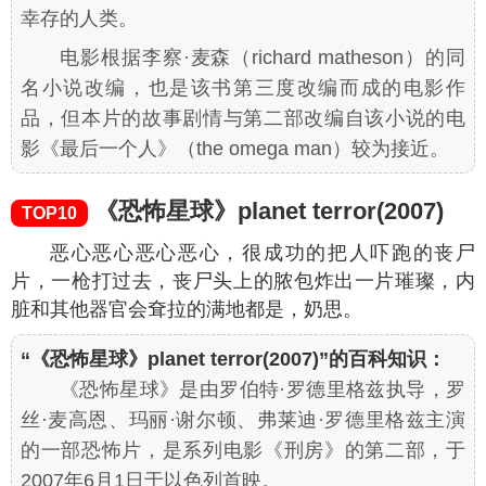
幸存的人类。
电影根据李察·麦森
（richard matheson）
的同
名小说改编，也是该书第三度改编而成的电影作
品，但本片的故事剧情与第二部改编自该小说的电
影《最后一个人》
（the omega man）
较为接近。
《恐怖星球》planet terror(2007)
TOP10
恶心恶心恶心恶心，很成功的把人吓跑的丧尸
片，一枪打过去，丧尸头上的脓包炸出一片璀璨，内
脏和其他器官会耷拉的满地都是，奶思。
“《恐怖星球》planet terror(2007)”的百科知识：
《恐怖星球》是由罗伯特·罗德里格兹执导，罗
丝·麦高恩、玛丽·谢尔顿、弗莱迪·罗德里格兹主演
的一部恐怖片，是系列电影《刑房》的第二部，于
2007年6月1日于以色列首映。