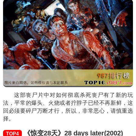
这部丧尸片中对如何彻底杀死丧尸有了新的玩
法，平常的爆头、火烧或者拧脖子已经不再新鲜，这
回必须要碎尸万断才行，所以，非常恶心，请慎重选
择。
《惊变28天》28 days later(2002)
TOP4