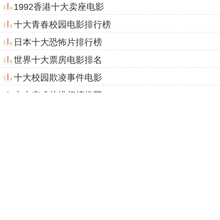
1992香港十大卖座电影
十大青春校园电影排行榜
日本十大恐怖片排行榜
世界十大票房电影排名
十大校园欺凌事件电影
十大灾难片排行榜推荐
中国十大催泪爱情电影
全球十大越狱片排行榜
印度十大感人催泪电影排行榜
返回页面顶部
联系我们
十大排名由
987排行榜
免费提供