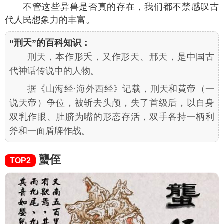
不管这些异兽是否真的存在，我们都不禁感叹古
代人民想象力的丰富。
“刑天”的百科知识：
刑天，本作形夭，又作形天、邢天，是中国古
代神话传说中的人物。
据《山海经·海外西经》记载，刑天和黄帝（一
说天帝）争位，被斩去头颅，失了首级后，以自身
双乳作眼、肚脐为嘴的形态存活，双手各持一柄利
斧和一面盾牌作战。
蠪侄
TOP2