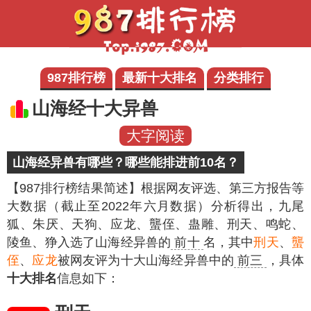
987排行榜
最新十大排名
分类排行
山海经十大异兽
大字阅读
山海经异兽有哪些？哪些能排进前10名？
【987排行榜结果简述】
根据网友评选、第三方报告等
大数据（截止至2022年六月数据）分析得出，九尾
狐、朱厌、天狗、应龙、蠪侄、蛊雕、刑天、鸣蛇、
陵鱼、狰入选了山海经异兽的
前十
名，其中
刑天
、
蠪
侄
、
应龙
被网友评为十大山海经异兽中的
前三
，具体
十大排名
信息如下：