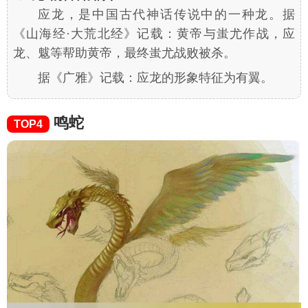
应龙，是中国古代神话传说中的一种龙。据
《山海经·大荒北经》记载：黄帝与蚩尤作战，应
龙、魃等帮助黄帝，最终蚩尤战败被杀。
据《广雅》记载：应龙的形象特征为有翼。
鸣蛇
TOP4