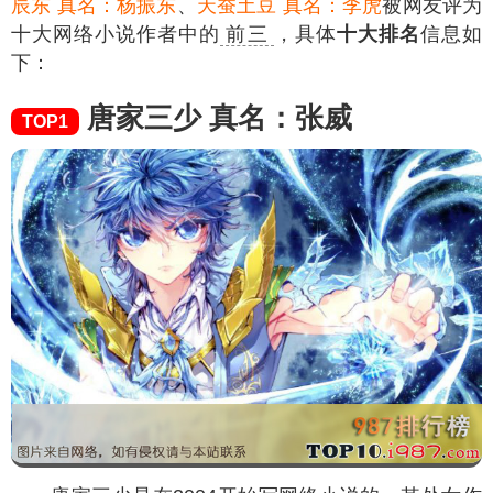
辰东 真名：杨振东
、
天蚕土豆 真名：李虎
被网友评为
十大网络小说作者中的
前三
，具体
十大排名
信息如
下：
唐家三少 真名：张威
TOP1