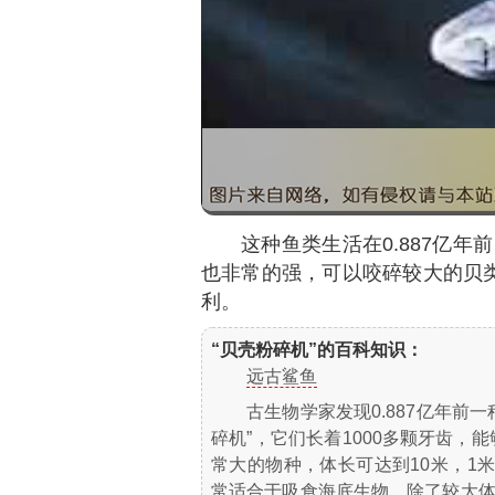
这种鱼类生活在0.887亿
也非常的强，可以咬碎较大的贝
利。
“贝壳粉碎机”的百科知识：
远古鲨鱼
古生物学家发现0.887亿年前
碎机”，它们长着1000多颗牙齿，
常大的物种，体长可达到10米，1
常适合于吸食海底生物，除了较大