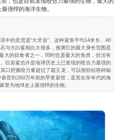
鱼类，也是目前发现咬合力最强的生物，最大的
上最强悍的海洋生物。
希腊语中的意思是“大牙齿”。这种鲨鱼平均14米长、40
化石与大白鲨相比大很多，推测它的最大身长范围是
以来最大的掠食者之一，同时也是最大的鱼类，但没有
测。巨齿鲨也许是地球历史上已发现的咬合力最强的
，其口腔撕咬力量超过了霸王龙，可以很轻松咬碎鲸
中新世到260万年前的早更新世，是其生存年代的海
家誉为地球史上最强悍的生物。