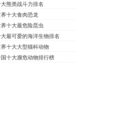
十大熊类战斗力排名
世界十大食肉恐龙
世界十大最危险昆虫
十大最可爱的海洋生物排名
世界十大大型猫科动物
中国十大濒危动物排行榜