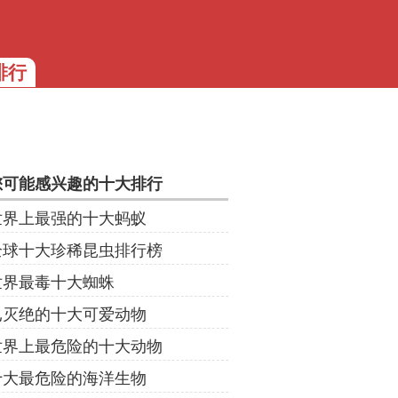
排行
您可能感兴趣的十大排行
世界上最强的十大蚂蚁
全球十大珍稀昆虫排行榜
世界最毒十大蜘蛛
已灭绝的十大可爱动物
世界上最危险的十大动物
十大最危险的海洋生物