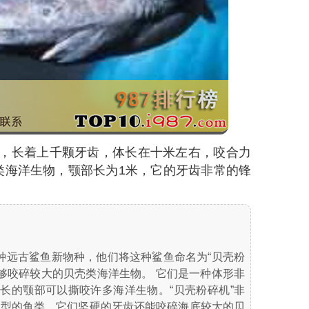
年前，长着上千颗牙齿，体长在十米左右，咬合力
类海洋生物，颚部长为1米，它的牙齿非常的锋
一种远古鲨鱼新物种，他们将这种鲨鱼命名为“贝壳粉
能够咬碎较大的贝壳类海洋生物。 它们是一种体形非
米长的颚部可以撕咬许多海洋生物。“贝壳粉碎机”非
体型的鱼类，它们坚硬的牙齿还能咬碎海底较大的贝