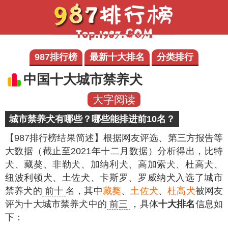
987排行榜
最新十大排名
分类排行
中国十大城市禁养犬
大字阅读
城市禁养犬有哪些？哪些能排进前10名？
【987排行榜结果简述】
根据网友评选、第三方报告等
大数据（截止至2021年十二月数据）分析得出，比特
犬、藏獒、非勒犬、加纳利犬、高加索犬、杜高犬、
纽波利顿犬、土佐犬、卡斯罗、罗威纳犬入选了城市
禁养犬的
前十
名，其中
藏獒
、
土佐犬
、
杜高犬
被网友
评为十大城市禁养犬中的
前三
，具体
十大排名
信息如
下：