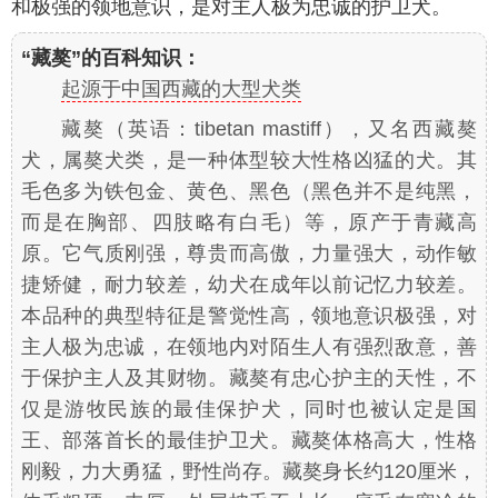
和极强的领地意识，是对主人极为忠诚的护卫犬。
“藏獒”的百科知识：
起源于中国西藏的大型犬类
藏獒（英语：tibetan mastiff），又名西藏獒
犬，属獒犬类，是一种体型较大性格凶猛的犬。其
毛色多为铁包金、黄色、黑色（黑色并不是纯黑，
而是在胸部、四肢略有白毛）等，原产于青藏高
原。它气质刚强，尊贵而高傲，力量强大，动作敏
捷矫健，耐力较差，幼犬在成年以前记忆力较差。
本品种的典型特征是警觉性高，领地意识极强，对
主人极为忠诚，在领地内对陌生人有强烈敌意，善
于保护主人及其财物。藏獒有忠心护主的天性，不
仅是游牧民族的最佳保护犬，同时也被认定是国
王、部落首长的最佳护卫犬。藏獒体格高大，性格
刚毅，力大勇猛，野性尚存。藏獒身长约120厘米，