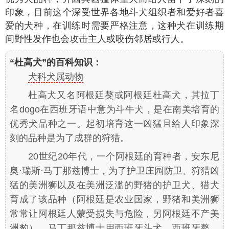
印象，目前这个深受世界各地斗犬组织者和爱好者喜
爱的犬种，在训练时需要严格注意，这种犬在训练期
间野性发作也会攻击主人或咬伤邻居或行人。
“杜高犬”的百科知识：
犬科犬属动物
杜高犬又名阿根廷獒或阿根廷杜高犬，其拉丁
名dogo在西班牙语中意为斗牛犬，是在南美培育的
优秀犬品种之一。起初培育这一凶猛且给人印象深
刻的品种是为了成群的狩猎。
20世纪20年代，一个阿根廷的育种者，安东尼
奥·瑞斯·马丁那兹博士，为了护卫庄园防卫、狩猎凶
猛的美洲狮以及在美洲泛滥的野猪的护卫犬、猎犬
育成了该品种（阿根廷是农业国家，野猪和美洲狮
常常让阿根廷人蒙受损失与危险，另阿根廷不产美
洲豹）。马丁那兹博士用西班牙斗犬，西班牙獒，