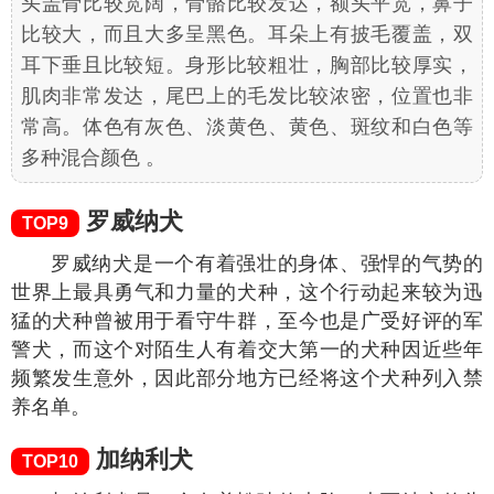
头盖骨比较宽阔，骨骼比较发达，额头平宽，鼻子
比较大，而且大多呈黑色。耳朵上有披毛覆盖，双
耳下垂且比较短。身形比较粗壮，胸部比较厚实，
肌肉非常发达，尾巴上的毛发比较浓密，位置也非
常高。体色有灰色、淡黄色、黄色、斑纹和白色等
多种混合颜色 。
罗威纳犬
TOP9
罗威纳犬是一个有着强壮的身体、强悍的气势的
世界上最具勇气和力量的犬种，这个行动起来较为迅
猛的犬种曾被用于看守牛群，至今也是广受好评的军
警犬，而这个对陌生人有着交大第一的犬种因近些年
频繁发生意外，因此部分地方已经将这个犬种列入禁
养名单。
加纳利犬
TOP10