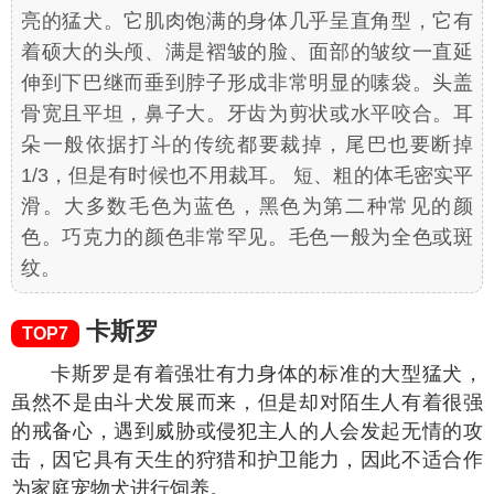
亮的猛犬。它肌肉饱满的身体几乎呈直角型，它有
着硕大的头颅、满是褶皱的脸、面部的皱纹一直延
伸到下巴继而垂到脖子形成非常明显的嗉袋。头盖
骨宽且平坦，鼻子大。牙齿为剪状或水平咬合。耳
朵一般依据打斗的传统都要裁掉，尾巴也要断掉
1/3，但是有时候也不用裁耳。 短、粗的体毛密实平
滑。大多数毛色为蓝色，黑色为第二种常见的颜
色。巧克力的颜色非常罕见。毛色一般为全色或斑
纹。
卡斯罗
TOP7
卡斯罗是有着强壮有力身体的标准的大型猛犬，
虽然不是由斗犬发展而来，但是却对陌生人有着很强
的戒备心，遇到威胁或侵犯主人的人会发起无情的攻
击，因它具有天生的狩猎和护卫能力，因此不适合作
为家庭宠物犬进行饲养。