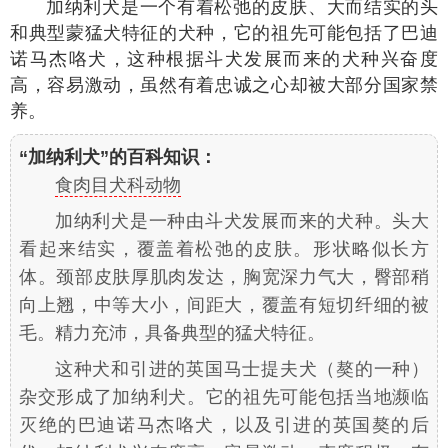
加纳利犬是一个有着松弛的皮肤、大而结实的头
和典型蒙猛犬特征的犬种，它的祖先可能包括了巴迪
诺马杰咯犬，这种根据斗犬发展而来的犬种兴奋度
高，容易激动，虽然有着忠诚之心却被大部分国家禁
养。
“加纳利犬”的百科知识：
食肉目犬科动物
加纳利犬是一种由斗犬发展而来的犬种。头大
看起来结实，覆盖着松弛的皮肤。形状略似长方
体。颈部皮肤厚肌肉发达，胸宽深力气大，臀部稍
向上翘，中等大小，间距大，覆盖有短切纤细的被
毛。精力充沛，具备典型的猛犬特征。
这种犬和引进的英国马士提夫犬（獒的一种）
杂交形成了加纳利犬。它的祖先可能包括当地濒临
灭绝的巴迪诺马杰咯犬，以及引进的英国獒的后