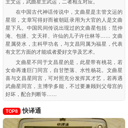
主文运，武曲星主武运，二者相互对应。
在中国古代神话传说中，文曲星是主管文运的
星宿，文章写得好而被朝廷录用为大官的人是文曲
星下凡。中国民间传说出现过的文曲星包括：范仲
淹、包拯、文天祥、许仙的儿子许仕林等…… 文曲
星属癸水，主科甲功名，与文昌同属为福星，代表
有文艺方面的才能或者爱好文学及艺术。
文曲星不同于文昌星的是，此星带有桃花，若
女命再逢巨门同宫，自甘堕落、水性杨花。文曲星
喜与文昌星同宫，可对照充分发挥其才艺，若再遇
武曲星同宫，主博学多能，不过要兼顾到父母宫的
好坏，配合判断等……
快译通
TOP8