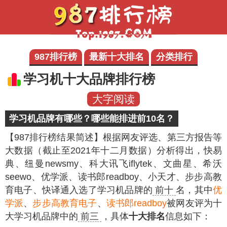
987排行榜
最新十大排名
分类排行
学习机十大品牌排行榜
大字阅读
学习机品牌有哪些？哪些能排进前10名？
【987排行榜结果简述】
根据网友评选、第三方报告等
大数据（截止至2021年十二月数据）分析得出，快易
典、纽曼newsmy、科大讯飞iflytek、文曲星、希沃
seewo、优学派、读书郎readboy、小天才、步步高教
育电子、快译通入选了学习机品牌的
前十
名，其中
优
学派
、
步步高教育电子
、
读书郎readboy
被网友评为十
大学习机品牌中的
前三
，具体
十大排名
信息如下：