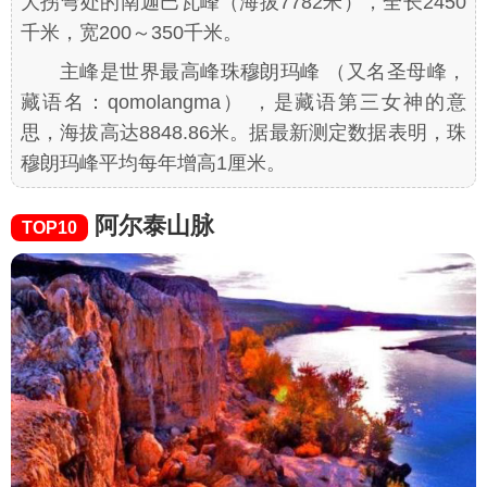
大拐弯处的南迦巴瓦峰（海拔7782米），全长2450
千米，宽200～350千米。
主峰是世界最高峰珠穆朗玛峰 （又名圣母峰，
藏语名：qomolangma） ，是藏语第三女神的意
思，海拔高达8848.86米。据最新测定数据表明，珠
穆朗玛峰平均每年增高1厘米。
阿尔泰山脉
TOP10