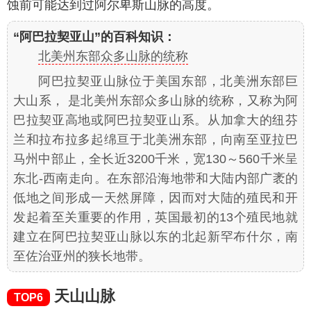
蚀前可能达到过阿尔卑斯山脉的高度。
“阿巴拉契亚山”的百科知识：
北美州东部众多山脉的统称
阿巴拉契亚山脉位于美国东部，北美洲东部巨
大山系， 是北美州东部众多山脉的统称，又称为阿
巴拉契亚高地或阿巴拉契亚山系。从加拿大的纽芬
兰和拉布拉多起绵亘于北美洲东部，向南至亚拉巴
马州中部止，全长近3200千米，宽130～560千米呈
东北-西南走向。在东部沿海地带和大陆内部广袤的
低地之间形成一天然屏障，因而对大陆的殖民和开
发起着至关重要的作用，英国最初的13个殖民地就
建立在阿巴拉契亚山脉以东的北起新罕布什尔，南
至佐治亚州的狭长地带。
天山山脉
TOP6