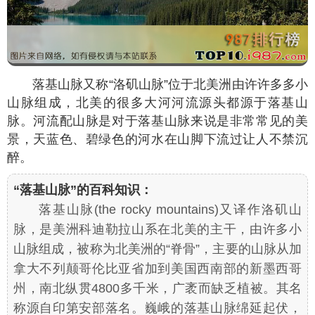
落基山脉又称“洛矶山脉”位于北美洲由许许多多小
山脉组成，北美的很多大河河流源头都源于落基山
脉。河流配山脉是对于落基山脉来说是非常常见的美
景，天蓝色、碧绿色的河水在山脚下流过让人不禁沉
醉。
“落基山脉”的百科知识：
落基山脉(the rocky mountains)又译作洛矶山
脉，是美洲科迪勒拉山系在北美的主干，由许多小
山脉组成，被称为北美洲的“脊骨”，主要的山脉从加
拿大不列颠哥伦比亚省加到美国西南部的新墨西哥
州，南北纵贯4800多千米，广袤而缺乏植被。其名
称源自印第安部落名。巍峨的落基山脉绵延起伏，