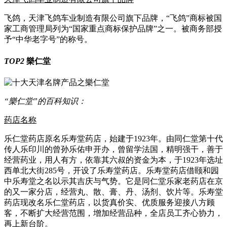
飞鸽，天津飞鸽车业制造有限公司旗下品牌，“飞鸽”商标被国
家工商管理局列为“国家重点商标保护品牌”之一。被商务部授
予“中华老字号”的称号。
TOP2
樂仁堂
“樂仁堂”的百科知识：
药店名称
乐仁堂药店原名乐寿堂药店，始建于1923年。由同仁堂第十代
传人乐印川的曾孙乐佑申开办，曾留学法国，精明强干，善于
经营药业，用人有方，依靠其六叔的资金为本，于1923年选址
西单北大街285号，开设了乐寿堂药店。乐寿堂药店借颐和园
中乐寿堂之名以示其吉庆与气势。它是同仁堂乐家老药店在京
的又一家分店，经营丸、散、膏、丹、汤剂、饮片等。乐寿堂
药店现改名乐仁堂药店，以货真价实、优质服务迎接八方顾
客，不断扩大经营范围，增加经营品种，全店员工齐心协力，
再上新台阶。