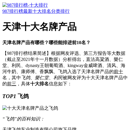
987排行榜
最新十大排名
分类排行
天津十大名牌产品
天津名牌产品有哪些？哪些能排进前10名？
【987排行榜结果简述】
根据网友评选、第三方报告等大数据
（截止至2021年十一月数据）分析得出，直沽高粱酒、樂仁
堂、利民、dynasty王朝葡萄酒、kingway金威啤酒、清风、海
河牛奶、康师傅、香飘飘、飞鸽入选了天津名牌产品的
前十
名，其中
飞鸽
、
樂仁堂
、
利民
被网友评为十大天津名牌产品中
的
前三
，具体
十大排名
信息如下：
TOP1
飞鸽
“飞鸽”的百科知识：
天津飞鸽车业制造有限公司旗下品牌