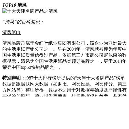
TOP10
清风
“清风”的百科知识：
清风纸巾
清风品牌隶属于金红叶纸业集团有限公司，该企业为亚洲最大
的生活用纸产销公司之一。早在2004年，清风就被评为年度中
国生活用纸质量信得过产品，依据第三方市调公司尼尔森的数
据显示，清风为全国生活用纸品类领导品牌之一，更于2014年
荣登中国top50快销品牌之一。
特别声明：
i987十大排行榜所提供的“天津十大名牌产品”榜单
数据是跟据联网大数据（如财报、网友投票、网友评分、第三
方网站等）整理所得，数据不适用于对数据精确度及严谨性有
要求的如科研、商业报告等使用。排名数据仅作参考，并不代
表本身的好坏；数据来自互联网，本站对排名先后及是否入榜
的数据不作人工干预，如有侵权请与我们联系。
您可能感兴趣的十大排行
粉饼十大品牌（2021年）