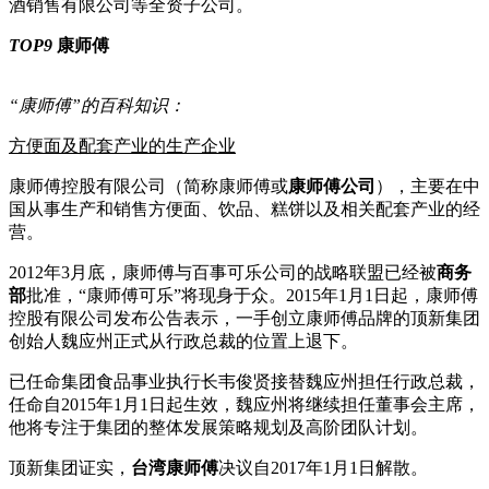
酒销售有限公司等全资子公司。
TOP9
康师傅
“康师傅”的百科知识：
方便面及配套产业的生产企业
康师傅控股有限公司（简称康师傅或
康师傅公司
），主要在中
国从事生产和销售方便面、饮品、糕饼以及相关配套产业的经
营。
2012年3月底，康师傅与百事可乐公司的战略联盟已经被
商务
部
批准，“康师傅可乐”将现身于众。2015年1月1日起，康师傅
控股有限公司发布公告表示，一手创立康师傅品牌的顶新集团
创始人魏应州正式从行政总裁的位置上退下。
已任命集团食品事业执行长韦俊贤接替魏应州担任行政总裁，
任命自2015年1月1日起生效，魏应州将继续担任董事会主席，
他将专注于集团的整体发展策略规划及高阶团队计划。
顶新集团证实，
台湾康师傅
决议自2017年1月1日解散。