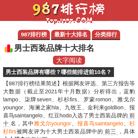
987排行榜
最新十大排名
分类排行
男士西装品牌十大排名
大字阅读
男士西装品牌有哪些？哪些能排进前10名？
【987排行榜结果简述】
根据网友评选、第三方报告等
大数据（截止至2021年十月数据）分析得出，蓝豹
lampo、柒牌seven、杉杉firs、罗蒙romon、雅戈尔
youngor、海澜之家hla、九牧王、金利来goldlion、报
喜鸟saintangelo、红豆hodo入选了男士西装品牌的
前
十
名，其中
雅戈尔youngor
、
报喜鸟saintangelo
、
杉
杉firs
被网友评为十大男士西装品牌中的
前三
，具体